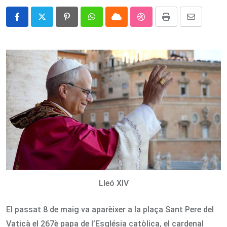
Pinterest
Whatsapp
Cloud
StumbleUpon
Print
Share
via
Email
Lleó XIV
El passat 8 de maig va aparèixer a la plaça Sant Pere del
Vaticà el 267è papa de l’Església catòlica, el cardenal