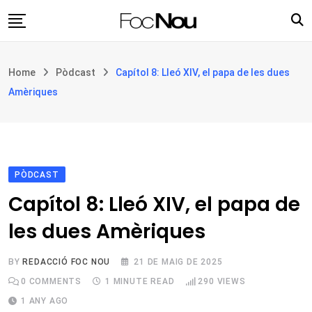
Skip
to
content
Església i societat
Home
Pòdcast
Capítol 8: Lleó XIV, el papa de les dues
Filosofia i teologia
Amèriques
Cultura
Intercultures
Opinió
PÒDCAST
Botiga
Capítol 8: Lleó XIV, el papa de
les dues Amèriques
BY
REDACCIÓ FOC NOU
21 DE MAIG DE 2025
0
COMMENTS
1 MINUTE READ
290
VIEWS
1 ANY AGO