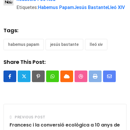
Etiquetes:
Habemus Papam
Jesús Bastante
Lleó XIV
Tags:
habemus papam
jesús bastante
lleó xiv
Share This Post:
Pinterest
Whatsapp
Cloud
StumbleUpon
Print
Share
via
Email
PREVIOUS POST
Francesc i la conversió ecològica a 10 anys de