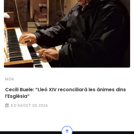
MÓN
Cecili Buele: “Lleó XIV reconciliarà les ànimes dins
l’Església”
8 D'AGOST DE 2026