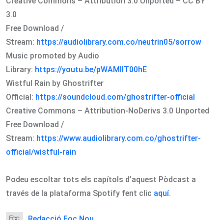
Creative Commons – Attribution 3.0 Unported – CC BY
3.0
Free Download /
Stream:
https://audiolibrary.com.co/neutrin05/sorrow
Music promoted by Audio
Library:
https://youtu.be/pWAMlIT00hE
Wistful Rain by Ghostrifter
Official:
https://soundcloud.com/ghostrifter-official
Creative Commons – Attribution-NoDerivs 3.0 Unported
Free Download /
Stream:
https://www.audiolibrary.com.co/ghostrifter-
official/wistful-rain
Podeu escoltar tots els capítols d’aquest Pòdcast a
través de la plataforma Spotify fent clic
aquí
.
Redacció Foc Nou