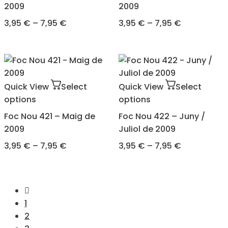
2009
2009
3,95
€
–
7,95
€
3,95
€
–
7,95
€
Quick View
Select
Quick View
Select
options
options
Foc Nou 421 – Maig de
Foc Nou 422 – Juny /
2009
Juliol de 2009
3,95
€
–
7,95
€
3,95
€
–
7,95
€
1
2