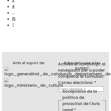
3
4
...
15
Amb el suport de:
Subscriviu-vos a l’e-
Activeu el JavaScript al
butlletí:
navegador per a poder
completar el formulari.
electrònic
Correu electrònic
*
la
Acceptació de la
Correu
política de
privacitat de l'Avís
Legal
*