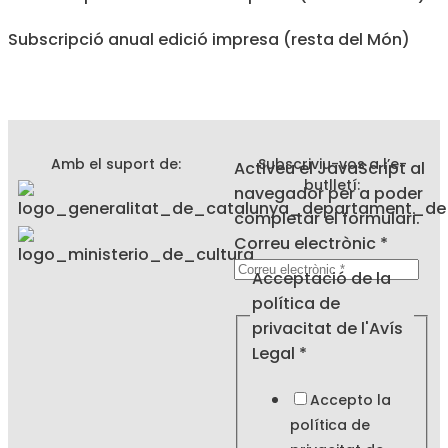
Subscripció anual edició impresa (resta del Món)
Amb el suport de:
Subscriviu-vos a l’e-
Activeu el JavaScript al
butlletí:
navegador per a poder
completar el formulari.
de
Correu electrònic
*
la
Acceptació de la
de
política de
privacitat de l'Avís
Legal
*
Accepto la
política de