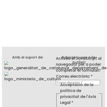
Amb el suport de:
Subscriviu-vos a l’e-
Activeu el JavaScript al
butlletí:
navegador per a poder
completar el formulari.
Correu electrònic
*
de
Acceptació de la
política
política de
electrònic
privacitat de l'Avís
Legal
*