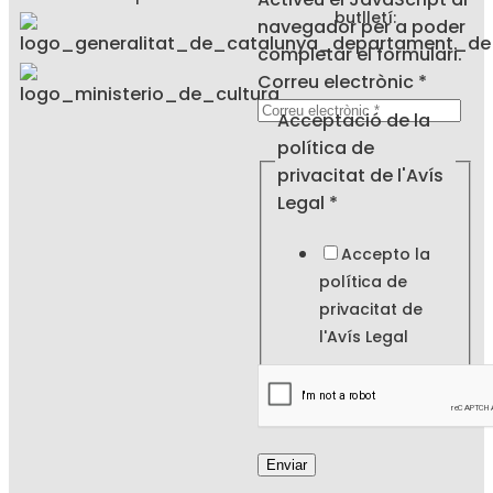
butlletí:
navegador per a poder
completar el formulari.
de
Correu electrònic
*
de
Acceptació de la
Acceptació
política de
privacitat de l'Avís
Legal
*
Accepto la
política de
privacitat de
l'
Avís Legal
Enviar