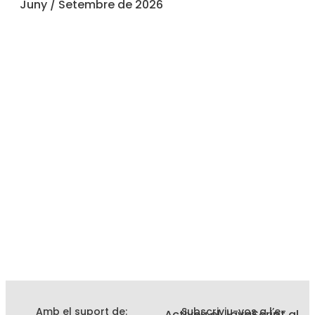
Juny / Setembre de 2026
Amb el suport de:
Subscriviu-vos a l’e-
Activeu el JavaScript al