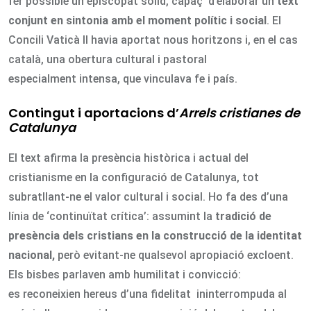
fer possible un episcopat sòlid, capaç d’elaborar un
text
conjunt en sintonia amb el moment polític i social
. El
Concili Vaticà II havia aportat nous horitzons i, en el cas
català, una obertura cultural i pastoral
especialment intensa, que vinculava fe i país.
Contingut i aportacions d’
Arrels cristianes de
Catalunya
El text afirma la presència històrica i actual del
cristianisme en la configuració de Catalunya, tot
subratllant-ne el valor cultural i social. Ho fa des d’una
línia de ‘continuïtat crítica’: assumint la
tradició de
presència dels cristians en la construcció de la identitat
nacional,
però evitant-ne qualsevol apropiació excloent.
Els bisbes parlaven amb humilitat i convicció:
es reconeixien hereus d’una fidelitat ininterrompuda al