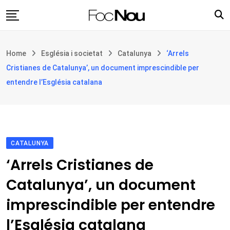
Skip
to
content
Església i societat
Home
Església i societat
Catalunya
‘Arrels
Filosofia i teologia
Cristianes de Catalunya’, un document imprescindible per
Cultura
entendre l’Església catalana
Intercultures
Opinió
Botiga
CATALUNYA
‘Arrels Cristianes de
Catalunya’, un document
imprescindible per entendre
l’Església catalana