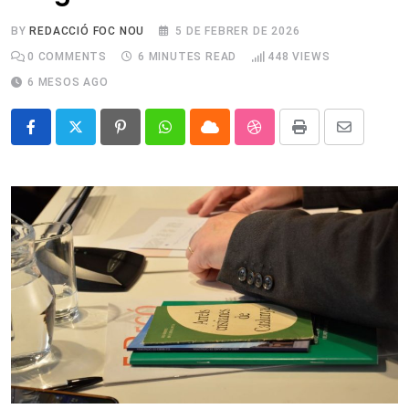
BY
REDACCIÓ FOC NOU
5 DE FEBRER DE 2026
0
COMMENTS
6 MINUTES READ
448
VIEWS
6 MESOS AGO
Pinterest
Whatsapp
Cloud
StumbleUpon
Print
Share
via
Email