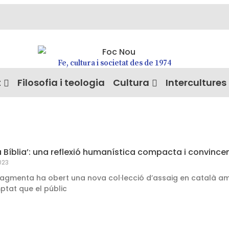
Fe, cultura i societat des de 1974
t
Filosofia i teologia
Cultura
Intercultures
la Bíblia’: una reflexió humanística compacta i convince
023
Fragmenta ha obert una nova col·lecció d’assaig en català amb
tat que el públic