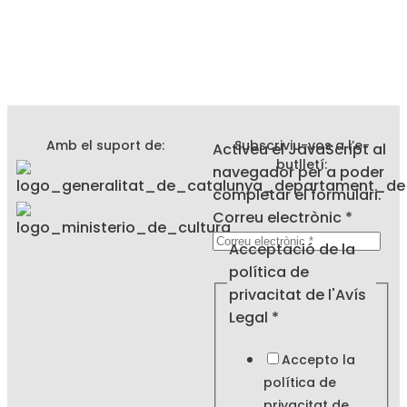
Amb el suport de:
Subscriviu-vos a l’e-
Activeu el JavaScript al
butlletí:
navegador per a poder
completar el formulari.
Correu electrònic
*
Legal
Acceptació de la
de
política de
la
privacitat de l'Avís
Legal
*
Accepto la
política de
privacitat de