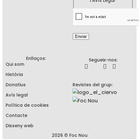
l'
Avís Legal
Enviar
Enllaços:
Segueix-nos:
Qui som
Història
Donatius
Revistes del grup:
Avís legal
Política de cookies
Contacte
Disseny web
2026 © Foc Nou