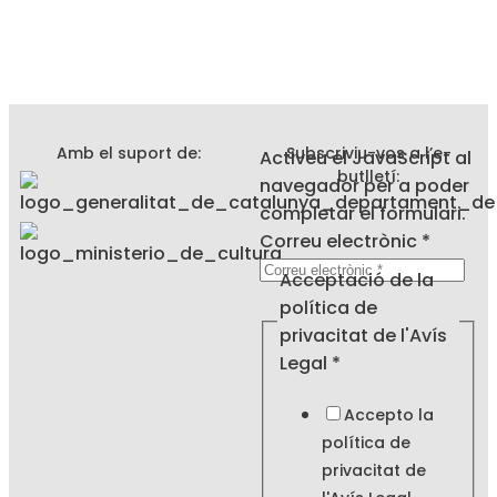
Amb el suport de:
Subscriviu-vos a l’e-
Activeu el JavaScript al
butlletí:
navegador per a poder
completar el formulari.
Correu electrònic
*
electrònic
Acceptació de la
política
política de
de
privacitat de l'Avís
Legal
*
Accepto la
política de
privacitat de