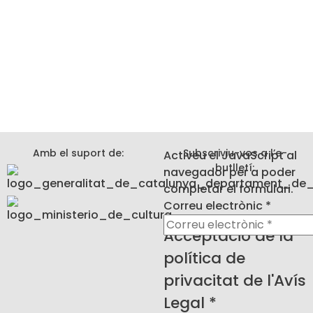
Amb el suport de:
Subscriviu-vos a l’e-
Activeu el JavaScript al
butlletí:
navegador per a poder
completar el formulari.
Correu
Correu electrònic
*
privacitat
Acceptació de la
de
política de
privacitat de l'Avís
Legal
*