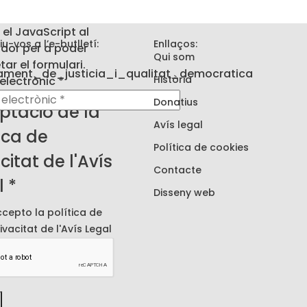
 el JavaScript al
iu-vos a l’e-butlletí:
Enllaços:
dor per a poder
Qui som
ar el formulari.
Història
electrònic
*
nic
Donatius
ptació de la
Avís legal
ica de
Política de cookies
citat de l'Avís
Contacte
l
*
Disseny web
cepto la política de
ivacitat de l'
Avís Legal