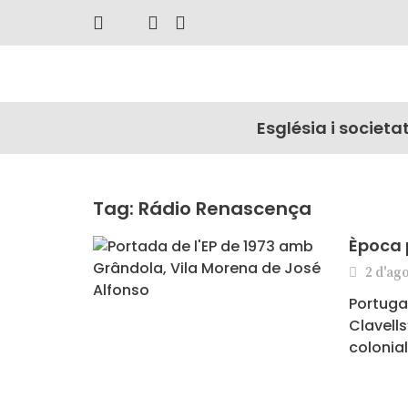
Església i societa
Tag: Rádio Renascença
Època
2 d'ago
Portuga
Clavells
colonial