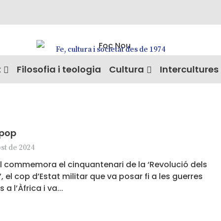
Fe, cultura i societat des de 1974
t
Filosofia i teologia
Cultura
Intercultures
 pop
st de 2024
l commemora el cinquantenari de la ‘Revolució dels
’, el cop d’Estat militar que va posar fi a les guerres
s a l’Àfrica i va