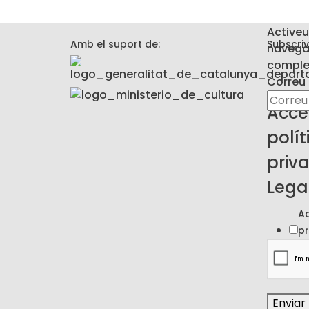
Activeu
Amb el suport de:
Subscriv
navega
complet
de
Correu 
electrò
Acce
l'Avís
polít
priva
Lega
Ac
pr
Enviar