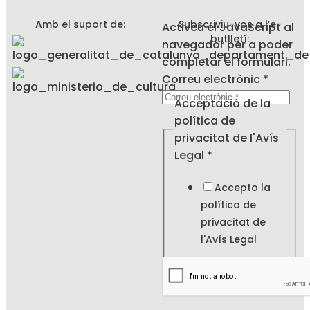
Amb el suport de:
Subscriviu-vos a l’e-
Activeu el JavaScript al
butlletí:
navegador per a poder
completar el formulari.
Correu electrònic
*
Legal
Acceptació de la
electrònic
política de
la
privacitat de l'Avís
Legal
*
Accepto la
política de
privacitat de
l'
Avís Legal