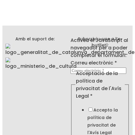
Amb el suport de:
Subscriviu-vos a l’e-
Activeu el JavaScript al
butlletí:
navegador per a poder
completar el formulari.
Correu electrònic
*
privacitat
Acceptació de la
de
política de
de
privacitat de l'Avís
Legal
*
Accepto la
política de
privacitat de
l'
Avís Legal