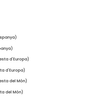
spanya)
sta d'Europa)
sta del Món)