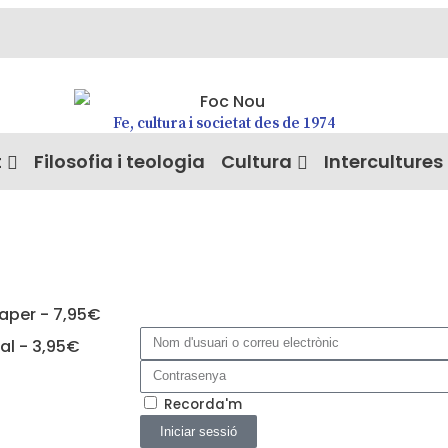
Fe, cultura i societat des de 1974
t
Filosofia i teologia
Cultura
Intercultures
paper - 7,95€
tal - 3,95€
Recorda'm
Iniciar sessió