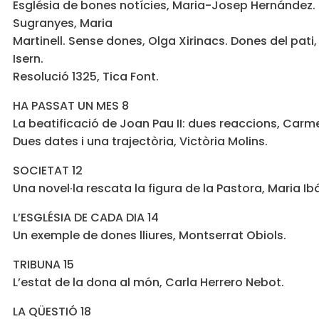
Església de bones notícies, Maria-Josep Hernández
Sugranyes, Maria
Martinell. Sense dones, Olga Xirinacs. Dones del pati, 
Isern.
Resolució 1325, Tica Font.
HA PASSAT UN MES 8
La beatificació de Joan Pau II: dues reaccions, Carm
Dues dates i una trajectòria, Victòria Molins.
SOCIETAT 12
Una novel·la rescata la figura de la Pastora, Maria Ib
L’ESGLÉSIA DE CADA DIA 14
Un exemple de dones lliures, Montserrat Obiols.
TRIBUNA 15
L’estat de la dona al món, Carla Herrero Nebot.
LA QÜESTIÓ 18