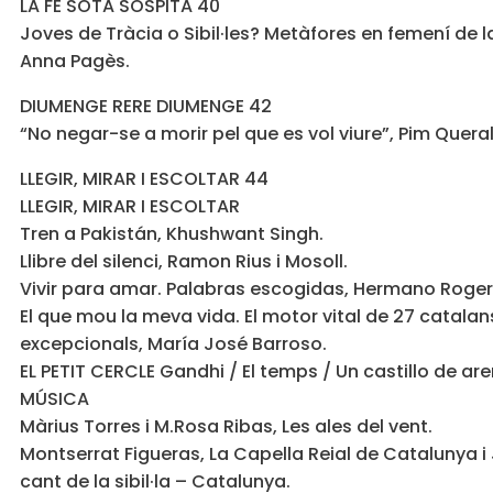
LA FE SOTA SOSPITA 40
Joves de Tràcia o Sibil·les? Metàfores en femení de la
Anna Pagès.
DIUMENGE RERE DIUMENGE 42
“No negar-se a morir pel que es vol viure”, Pim Queral
LLEGIR, MIRAR I ESCOLTAR 44
LLEGIR, MIRAR I ESCOLTAR
Tren a Pakistán, Khushwant Singh.
Llibre del silenci, Ramon Rius i Mosoll.
Vivir para amar. Palabras escogidas, Hermano Roger
El que mou la meva vida. El motor vital de 27 catalan
excepcionals, María José Barroso.
EL PETIT CERCLE Gandhi / El temps / Un castillo de are
MÚSICA
Màrius Torres i M.Rosa Ribas, Les ales del vent.
Montserrat Figueras, La Capella Reial de Catalunya i J
cant de la sibil·la – Catalunya.