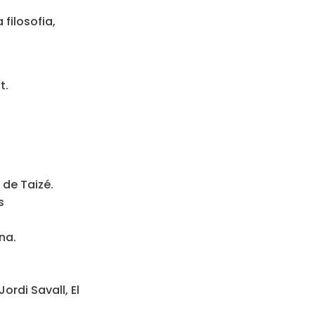
 filosofia,
t.
 de Taizé.
s
na.
ordi Savall, El