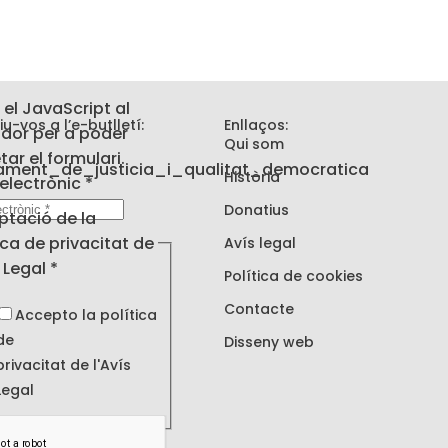
 el JavaScript al
iu-vos a l’e-butlletí:
Enllaços:
dor per a poder
Qui som
ar el formulari.
Història
electrònic
*
nic
Donatius
ptació de la
tat
ica de privacitat de
Avís legal
s Legal
*
Política de cookies
Contacte
Accepto la política
de
Disseny web
privacitat de l'
Avís
Legal