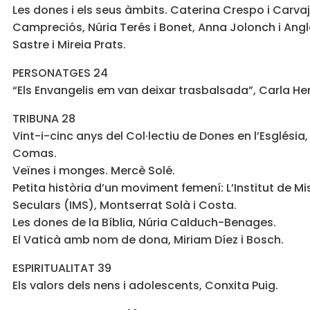
Les dones i els seus àmbits. Caterina Crespo i Carvaj
Campreciós, Núria Terés i Bonet, Anna Jolonch i Angl
Sastre i Mireia Prats.
PERSONATGES 24
“Els Envangelis em van deixar trasbalsada”, Carla He
TRIBUNA 28
Vint-i-cinc anys del Col·lectiu de Dones en l’Església
Comas.
Veïnes i monges. Mercè Solé.
Petita història d’un moviment femení: L’Institut de M
Seculars (IMS), Montserrat Solà i Costa.
Les dones de la Bíblia, Núria Calduch-Benages.
El Vaticà amb nom de dona, Miriam Díez i Bosch.
ESPIRITUALITAT 39
Els valors dels nens i adolescents, Conxita Puig.