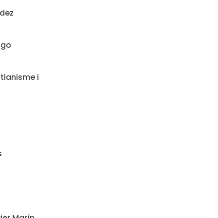
ndez
ngo
tianisme i
s
ier Marín