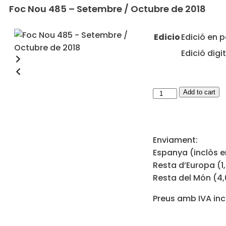
Foc Nou 485 – Setembre / Octubre de 2018
Edicio
Edició en 
Edició digi
Add to cart
Enviament:
Espanya (inclòs e
Resta d’Europa (1
Resta del Món (4
Preus amb IVA inc