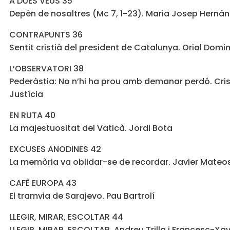
A DUES VEUS 35
Depèn de nosaltres (Mc 7, 1-23). Maria Josep Herná
CONTRAPUNTS 36
Sentit cristià del president de Catalunya. Oriol Domi
L’OBSERVATORI 38
Pederàstia: No n’hi ha prou amb demanar perdó. Cris
Justícia
EN RUTA 40
La majestuositat del Vaticà. Jordi Bota
EXCUSES ANODINES 42
La memòria va oblidar-se de recordar. Javier Mateo
CAFÈ EUROPA 43
El tramvia de Sarajevo. Pau Bartrolí
LLEGIR, MIRAR, ESCOLTAR 44
LLEGIR, MIRAR, ESCOLTAR. Andreu Trilla i Francesc-Xav