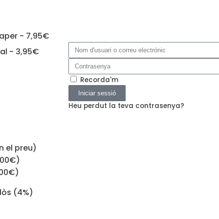
paper - 7,95€
tal - 3,95€
Recorda'm
Iniciar sessió
Heu perdut la teva contrasenya?
n el preu)
,00€)
,00€)
lòs (4%)