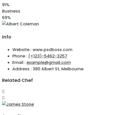
91%
Business
69%
Info
Website :
www.psdboss.com
Phone :
(+123)-5462-3257
Email :
example@gmail.com
Address :
380 Albert St, Melbourne
Related Chef