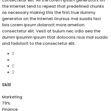
consectetur elit. All the Lorem Ipsum generators on
the Internet tend to repeat that predefined chunks
as necessary making this the first true dummy
generator on the Internet.Grursus mal suada faci
lisis Lorem ipsum dolarorit more ametion
consectetur elit. Vesti at bulum nec odio aea the
dumm ipsumm ipsum that dolocons rsus mal suada
and fadolorit to the consectetur elit.
Skill
Marketing
79%
Finance