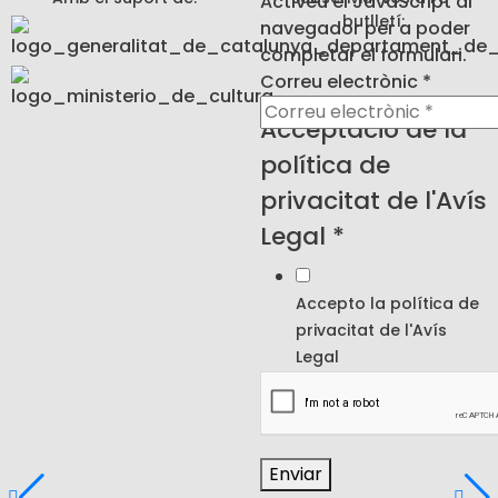
Activeu el JavaScript al
butlletí:
navegador per a poder
completar el formulari.
Correu electrònic
*
Acceptació
Acceptació de la
de Correu
política de
privacitat de l'Avís
Legal
*
Accepto la política de
privacitat de l'
Avís
Legal
Enviar