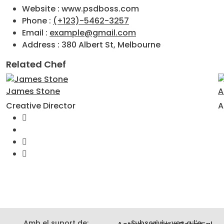
Website :
www.psdboss.com
Phone :
(+123)-5462-3257
Email :
example@gmail.com
Address :
380 Albert St, Melbourne
Related Chef
James Stone
A
Creative Director
A
Amb el suport de:
Subscriviu-vos a l’e-