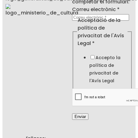
completar el formulari.
de
Correu electrònic
*
política
Acceptació de la
privacitat
política de
privacitat de l'Avís
Legal
*
Accepto la
política de
privacitat de
l'
Avís Legal
Enviar