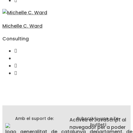
Michelle C. Ward
Consulting
Amb el suport de:
Subscriviu-vos a l’e-
Activeu el JavaScript al
butlletí:
navegador per a poder