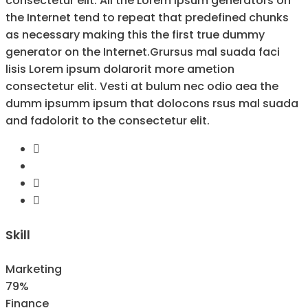
consectetur elit. All the Lorem Ipsum generators on
the Internet tend to repeat that predefined chunks
as necessary making this the first true dummy
generator on the Internet.Grursus mal suada faci
lisis Lorem ipsum dolarorit more ametion
consectetur elit. Vesti at bulum nec odio aea the
dumm ipsumm ipsum that dolocons rsus mal suada
and fadolorit to the consectetur elit.
Skill
Marketing
79%
Finance