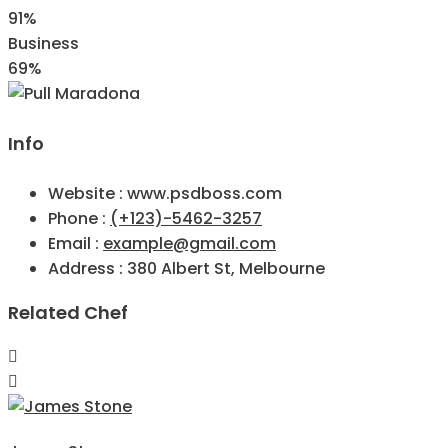
91%
Business
69%
Info
Website :
www.psdboss.com
Phone :
(+123)-5462-3257
Email :
example@gmail.com
Address :
380 Albert St, Melbourne
Related Chef