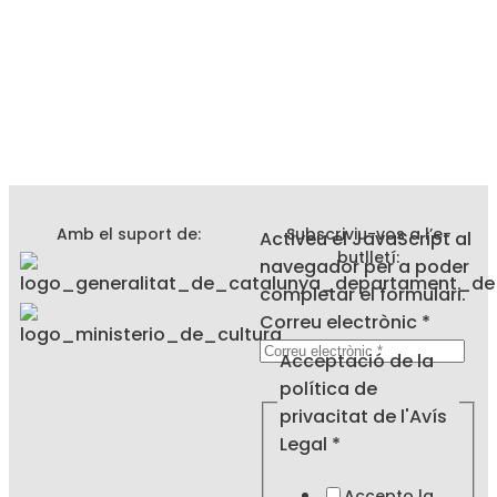
Amb el suport de:
Subscriviu-vos a l’e-
Activeu el JavaScript al
butlletí:
navegador per a poder
completar el formulari.
política
Correu electrònic
*
la
Acceptació de la
Acceptació
política de
privacitat de l'Avís
Legal
*
Accepto la