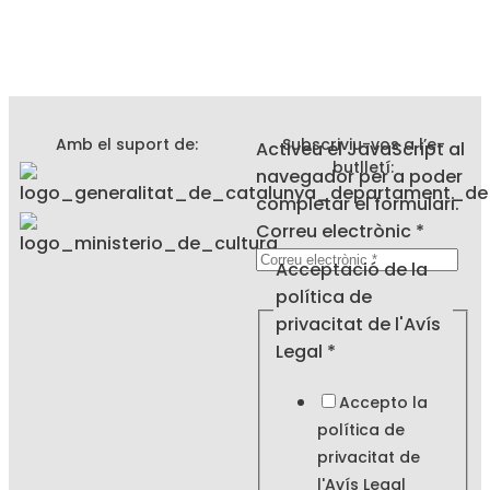
Amb el suport de:
Subscriviu-vos a l’e-
Activeu el JavaScript al
butlletí:
navegador per a poder
completar el formulari.
Correu electrònic
*
Correu
Acceptació de la
la
política de
privacitat
privacitat de l'Avís
Legal
*
Accepto la
política de
privacitat de
l'
Avís Legal