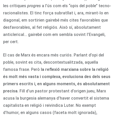
les crítiques
progres
a l’ús com els “opis del poble” tecno-
racionalistes. El tinc força subratllat i, ara, mirant-lo en
diagonal, em sortirien gairebé més cites favorables que
desfavorables, al fet religiós. Això sí, absolutament
anticlerical… gairebé com em sembla sovint l’Evangeli,
per cert.
El cas de Marx és encara més curiós. Parlant d’opi del
poble, sovint es cita, descontextualitzada, aquella
famosa frase. Però
la reflexió marxiana sobre la religió
és molt més vasta i complexa, evoluciona des dels seus
primers escrits i, en alguns moments, és absolutament
precisa
. Fill d’un pastor protestant d’origen jueu, Marx
acusa la burgesia alemanya d’haver convertit el sistema
capitalista en religió i reivindica Luter. No exempt
d’humor, en alguns casos (faceta molt ignorada),