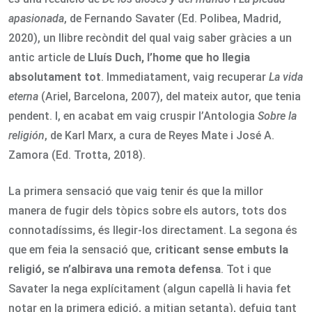
apasionada
, de Fernando Savater (Ed. Polibea, Madrid,
2020), un llibre recòndit del qual vaig saber gràcies a un
antic article de
Lluís Duch, l’home que ho llegia
absolutament tot
. Immediatament, vaig recuperar
La vida
eterna
(Ariel, Barcelona, 2007), del mateix autor, que tenia
pendent. I, en acabat em vaig cruspir l’Antologia
Sobre la
religión
, de Karl Marx, a cura de Reyes Mate i José A.
Zamora (Ed. Trotta, 2018).
La primera sensació que vaig tenir és que la millor
manera de fugir dels tòpics sobre els autors, tots dos
connotadíssims, és llegir-los directament. La segona és
que em feia la sensació que,
criticant sense embuts la
religió, se n’albirava una remota defensa
. Tot i que
Savater la nega explícitament (algun capellà li havia fet
notar en la primera edició, a mitjan setanta), defuig tant