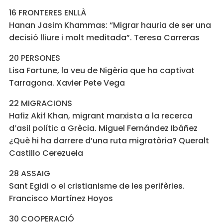
16 FRONTERES ENLLÀ
Hanan Jasim Khammas: “Migrar hauria de ser una
decisió lliure i molt meditada”. Teresa Carreras
20 PERSONES
Lisa Fortune, la veu de Nigèria que ha captivat
Tarragona. Xavier Pete Vega
22 MIGRACIONS
Hafiz Akif Khan, migrant marxista a la recerca
d’asil polític a Grècia. Miguel Fernández Ibáñez
¿Què hi ha darrere d’una ruta migratòria? Queralt
Castillo Cerezuela
28 ASSAIG
Sant Egidi o el cristianisme de les perifèries.
Francisco Martínez Hoyos
30 COOPERACIÓ