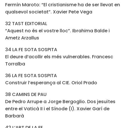
Fermín Maroto: “El cristianisme ha de ser llevat en
qualsevol societat”. Xavier Pete Vega
32 TAST EDITORIAL
“Aquest no és el vostre lloc”. Ibrahima Balde i
Ametz Arzallus
34 LA FE SOTA SOSPITA
El deure dʼacollir els més vulnerables. Francesc
Torralba
36 LA FE SOTA SOSPITA
Construir l’esperança al CIE. Oriol Prado
38 CAMINS DE PAU
De Pedro Arrupe a Jorge Bergoglio. Dos jesuïtes
entre el Vaticà II i el Sínode (I). Xavier Garí de
Barbarà
42 L’ART DE LA FE