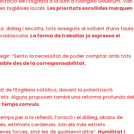
tzació de l’Església a la llum d’
Evangelii Gaudium
. Van
les Esglésies locals.
Les prioritats escollides marquen
: diàleg i escolta, tots asseguts al voltant d’una taula
ts cadascuna.
La forma de treballar ja expressa el
a afegir: “Sento la necessitat de poder comptar amb tots
ible des de la corresponsabilitat.
t de l’Església catòlica, davant la polarització
strets. Alguns proposen també una reforma profunda del
t temps convuls.
ps per a la reflexió, l’oració i el diàleg, abans de
tès, estimats cardenals, són els més estrets
es forces, sinó les de qualsevol altre”.
Humilitat i