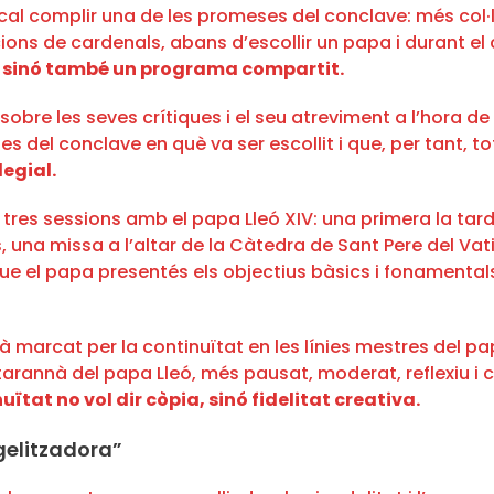
a cal complir una de les promeses del conclave: més col·
ons de cardenals, abans d’escollir un papa i durant el
ó, sinó també un programa compartit.
obre les seves crítiques i el seu atreviment a l’hora d
s del conclave en què va ser escollit i que, per tant, to
legial.
tres sessions amb el papa Lleó XIV: una primera la tarda
, una missa a l’altar de la Càtedra de Sant Pere del Va
ue el papa presentés els objectius bàsics i fonamentals
arà marcat per la continuïtat en les línies mestres del 
 tarannà del papa Lleó, més pausat, moderat, reflexiu i 
uïtat no vol dir còpia, sinó fidelitat creativa.
ngelitzadora”