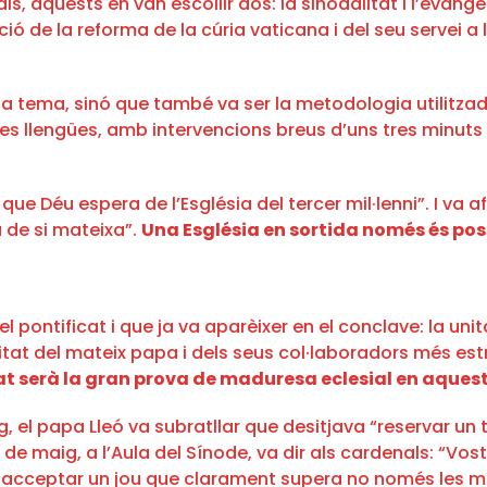
 aquests en van escollir dos: la sinodalitat i l’evangeli
ció de la reforma de la cúria vaticana i del seu servei a 
 a tema, sinó que també va ser la metodologia utilitzada
s les llengües, amb intervencions breus d’uns tres minu
í que Déu espera de l’Església del tercer mil·lenni”. I v
à de si mateixa”.
Una Església en sortida només és poss
pontificat i que ja va aparèixer en el conclave: la unita
ritat del mateix papa i dels seus col·laboradors més e
at serà la gran prova de maduresa eclesial en aques
el papa Lleó va subratllar que desitjava “reservar un tem
de maig, a l’Aula del Sínode, va dir als cardenals: “Vos
n acceptar un jou que clarament supera no només les mev