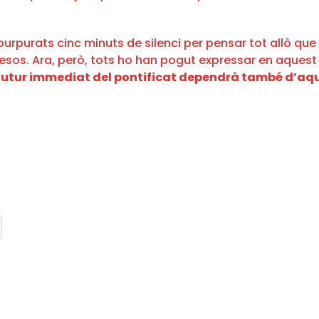
rats cinc minuts de silenci per pensar tot allò que voldr
esos. Ara, però, tots ho han pogut expressar en aquest 
 futur immediat del pontificat dependrà també d’aq