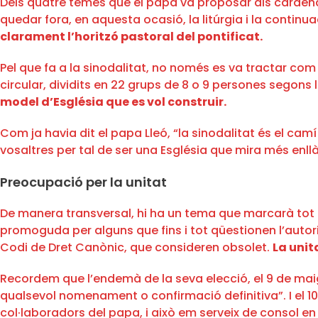
Dels quatre temes que el papa va proposar als cardenals,
quedar fora, en aquesta ocasió, la litúrgia i la continua
clarament l’horitzó pastoral del pontificat.
Pel que fa a la sinodalitat, no només es va tractar com
circular, dividits en 22 grups de 8 o 9 persones segon
model d’Església que es vol construir.
Com ja havia dit el papa Lleó, “la sinodalitat és el cam
vosaltres per tal de ser una Església que mira més enll
Preocupació per la unitat
De manera transversal, hi ha un tema que marcarà tot el 
promoguda per alguns que fins i tot qüestionen l’auto
Codi de Dret Canònic, que consideren obsolet.
La unit
Recordem que l’endemà de la seva elecció, el 9 de maig, 
qualsevol nomenament o confirmació definitiva”. I el 10 
col·laboradors del papa, i això em serveix de consol e