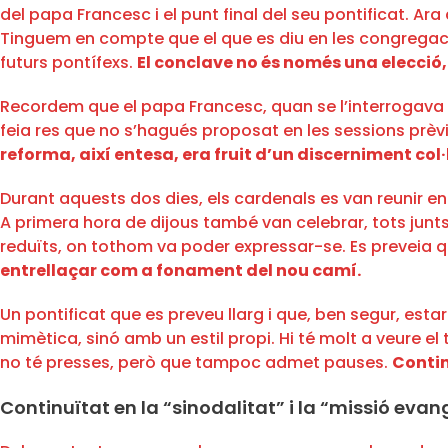
del papa Francesc i el punt final del seu pontificat. Ar
Tinguem en compte que el que es diu en les congregaci
futurs pontífexs.
El conclave no és només una elecci
Recordem que el papa Francesc, quan se l’interrogava s
feia res que no s’hagués proposat en les sessions prèvie
reforma, així entesa, era fruit d’un discerniment col·
Durant aquests dos dies, els cardenals es van reunir en 
A primera hora de dijous també van celebrar, tots junts
reduïts, on tothom va poder expressar-se. Es preveia q
entrellaçar com a fonament del nou camí.
Un pontificat que es preveu llarg i que, ben segur, est
mimètica, sinó amb un estil propi. Hi té molt a veure el
no té presses, però que tampoc admet pauses.
Contin
Continuïtat en la “sinodalitat” i la “missió eva