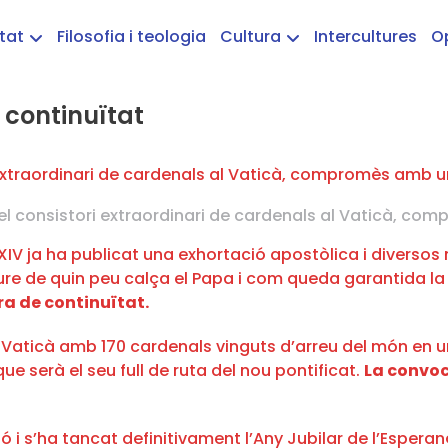
etat
Filosofia i teologia
Cultura
Intercultures
O
 continuïtat
x el consistori extraordinari de cardenals al Vaticà, c
XIV ja ha publicat una exhortació apostòlica i diversos 
 de quin peu calça el Papa i com queda garantida la co
ra de continuïtat.
l Vaticà amb 170 cardenals vinguts d’arreu del món en un
ue serà el seu full de ruta del nou pontificat.
La convoc
 s’ha tancat definitivament l’Any Jubilar de l’Esperanç