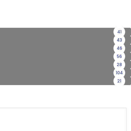
41
43
46
56
28
104
21