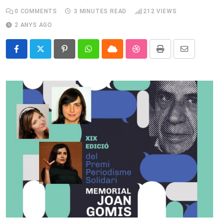
0
COMMENTS
3 MINUTES READ
212
VIEWS
2 ANYS AGO
Pinterest
Whatsapp
Cloud
StumbleUpon
Print
Share
via
Email