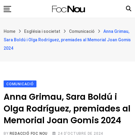
Skip
to
content
Església i societat
Home
Església i societat
Comunicació
Anna Grimau,
Filosofia i teologia
Sara Boldú i Olga Rodríguez, premiades al Memorial Joan Gomis
Cultura
2024
Intercultures
Opinió
Botiga
COMUNICACIÓ
Anna Grimau, Sara Boldú i
Olga Rodríguez, premiades al
Memorial Joan Gomis 2024
BY
REDACCIÓ FOC NOU
24 D'OCTUBRE DE 2024