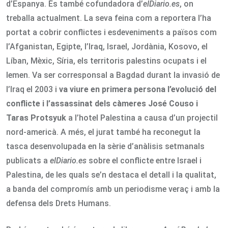
d’Espanya. És també cofundadora d’
elDiario.es
, on
treballa actualment. La seva feina com a reportera l’ha
portat a cobrir conflictes i esdeveniments a països com
l’Afganistan, Egipte, l’Iraq, Israel, Jordània, Kosovo, el
Líban, Mèxic, Síria, els territoris palestins ocupats i el
Iemen. Va ser corresponsal a Bagdad durant la invasió de
l’Iraq el 2003 i
va viure en primera persona l’evolució del
conflicte i l’assassinat dels càmeres José Couso i
Taras Protsyuk
a l’hotel Palestina a causa d’un projectil
nord-americà. A més, el jurat també ha reconegut la
tasca desenvolupada en la sèrie d’anàlisis setmanals
publicats a
elDiario.es
sobre el conflicte entre Israel i
Palestina, de les quals se’n destaca el detall i la qualitat,
a banda del compromís amb un periodisme veraç i amb la
defensa dels Drets Humans.