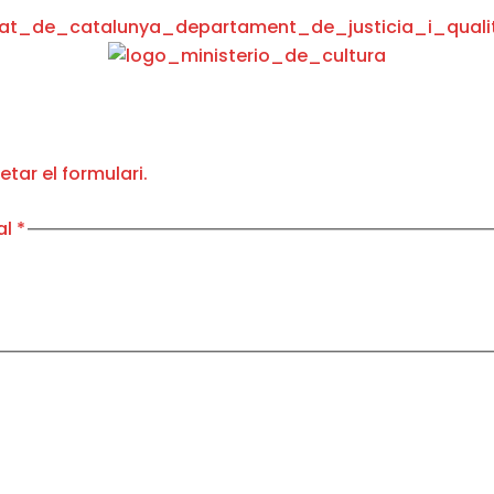
tar el formulari.
al
*