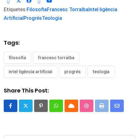
Etiquetes:
Filosofia
Francesc Torralba
Intel·ligència
Artificial
Progrés
Teologia
Tags:
filosofia
francesc torralba
intel·ligència artificial
progrés
teologia
Share This Post:
Pinterest
Whatsapp
Cloud
StumbleUpon
Print
Share
via
Email