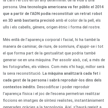
la carn i el cos en un any determinat de la vida d’una
persona.
Una tecnologia americana va fer públic el 2014
que a partir de l’ADN podia reconstituir un retrat robot
en 3D amb bastanta precisió
amb el color de la pell, els
ulls i els cabells, gènere, origen ètnic i forma del rostre.
Més enllà de l’aparença corporal i facial, hi ha també la
manera de caminar, de riure, de somriure, d’ajupir-se i tot
el que forma part de la gestualitat que podria també
generar-se en una màquina. Per assolir això, cal, a més de
les fotografies, els vídeos. Com més n’hi hagi, millor serà
la seva reconstitució.
La màquina analitzarà cada fet i
cada gest de la persona i sabrà reproduir-los dins dels
contextos inèdits
. Descodificar i poder reproduir
l’aparença física i el joc de l’escena permetran realitzar
ficcions en imatges de síntesi realistes, instantàniament
generades gràcies a la tecnologia. Així, s’haurà reeixit a