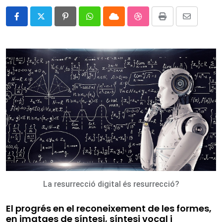
Pinterest
Whatsapp
Cloud
StumbleUpon
Print
Share
via
Email
La resurrecció digital és resurrecció?
El progrés en el reconeixement de les formes,
en imatges de síntesi, síntesi vocal i