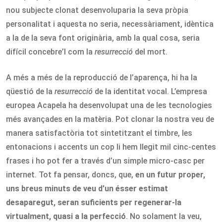
nou subjecte clonat desenvoluparia la seva pròpia
personalitat i aquesta no seria, necessàriament, idèntica
a la de la seva font originària, amb la qual cosa, seria
difícil concebre’l com la
resurrecció
del mort.
A més a més de la reproducció de l’aparença, hi ha la
qüestió de la
resurrecció
de la identitat vocal. L’empresa
europea Acapela ha desenvolupat una de les tecnologies
més avançades en la matèria. Pot clonar la nostra veu de
manera satisfactòria tot sintetitzant el timbre, les
entonacions i accents un cop li hem llegit mil cinc-centes
frases i ho pot fer a través d’un simple micro-casc per
internet. Tot fa pensar, doncs, que,
en un futur proper,
uns breus minuts de veu d’un ésser estimat
desaparegut, seran suficients per regenerar-la
virtualment, quasi a la perfecció
. No solament la veu,