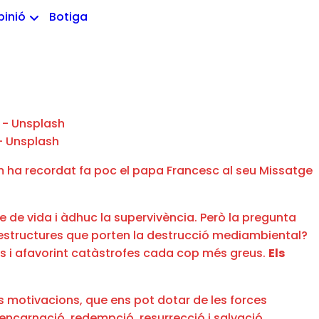
pinió
Botiga
- Unsplash
ha recordat fa poc el papa Francesc al seu Missatge
e de vida i àdhuc la supervivència. Però la pregunta
es estructures que porten la destrucció mediambiental?
ys i afavorint catàstrofes cada cop més greus.
Els
s motivacions, que ens pot dotar de les forces
 encarnació, redempció, resurrecció i salvació.