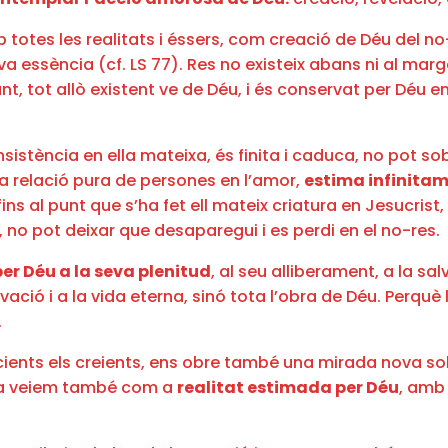
mb totes les realitats i éssers, com creació de Déu del 
a essència (cf. LS 77). Res no existeix abans ni al marg
ant, tot allò existent ve de Déu, i és conservat per Déu en
nsistència en ella mateixa, és finita i caduca, no pot so
a relació pura de persones en l’amor,
estima infinitam
ns al punt que s’ha fet ell mateix criatura en Jesucrist, p
t, no pot deixar que desaparegui i es perdi en el no-res.
per Déu a la seva plenitud
, al seu alliberament, a la sal
vació i a la vida eterna, sinó tota l’obra de Déu. Perqu
.
ients els creients, ens obre també una mirada nova so
 la veiem també com a
realitat estimada per Déu
, amb