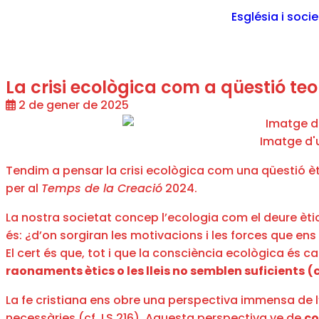
Església i soci
La crisi ecològica com a qüestió te
2 de gener de 2025
Imatge d'
Tendim a pensar la crisi ecològica com una qüestió èti
per al
Temps de la Creació
2024.
La nostra societat concep l’ecologia com el deure ètic
és: ¿d’on sorgiran les motivacions i les forces que en
El cert és que, tot i que la consciència ecològica és
raonaments ètics o les lleis no semblen suficients
(c
La fe cristiana ens obre una perspectiva immensa de 
necessàries (cf. LS 216). Aquesta perspectiva ve de
co