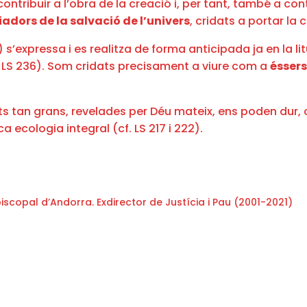
tribuir a l’obra de la creació i, per tant, també a contr
dors de la salvació de l’univers
, cridats a portar la 
’expressa i es realitza de forma anticipada ja en la litú
cf. LS 236). Som cridats precisament a viure com a
éssers
ts tan grans, revelades per Déu mateix, ens poden dur,
a ecologia integral (cf. LS 217 i 222).
scopal d’Andorra. Exdirector de Justícia i Pau (2001-2021)