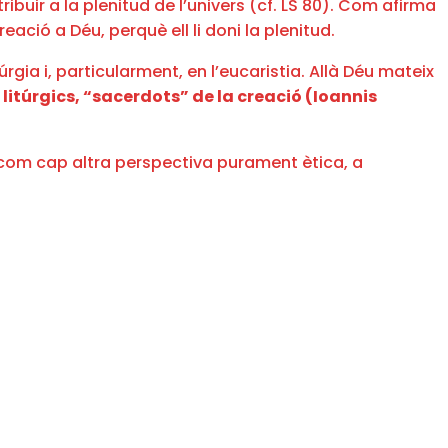
ibuir a la plenitud de l’univers (cf. LS 80). Com afirma
creació a Déu, perquè ell li doni la plenitud.
rgia i, particularment, en l’eucaristia. Allà Déu mateix
 litúrgics, “sacerdots” de la creació (Ioannis
 com cap altra perspectiva purament ètica, a