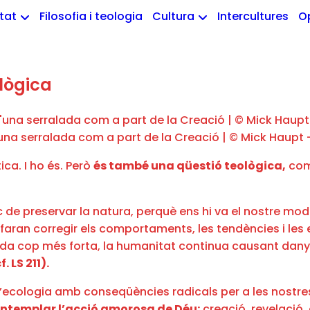
etat
Filosofia i teologia
Cultura
Intercultures
O
ològica
una serralada com a part de la Creació | © Mick Haupt 
ca. I ho és. Però
és també una qüestió teològica,
com 
 de preservar la natura, perquè ens hi va el nostre mod
s faran corregir els comportaments, les tendències i l
 cada cop més forta, la humanitat continua causant dan
f. LS 211).
l’ecologia amb conseqüències radicals per a les nostre
ntemplar l’acció amorosa de Déu:
creació, revelació,