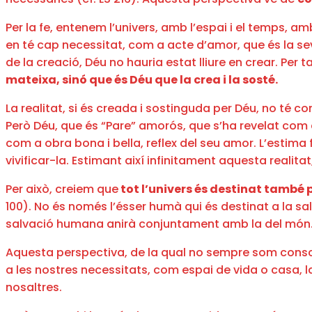
Per la fe, entenem l’univers, amb l’espai i el temps, a
en té cap necessitat, com a acte d’amor, que és la sev
de la creació, Déu no hauria estat lliure en crear. Per t
mateixa, sinó que és Déu que la crea i la sosté.
La realitat, si és creada i sostinguda per Déu, no té co
Però Déu, que és “Pare” amorós, que s’ha revelat com 
com a obra bona i bella, reflex del seu amor. L’estima fi
vivificar-la. Estimant així infinitament aquesta realita
Per això, creiem que
tot l’univers és destinat també 
100). No és només l’ésser humà qui és destinat a la sal
salvació humana anirà conjuntament amb la del món
Aquesta perspectiva, de la qual no sempre som consc
a les nostres necessitats, com espai de vida o casa,
nosaltres.