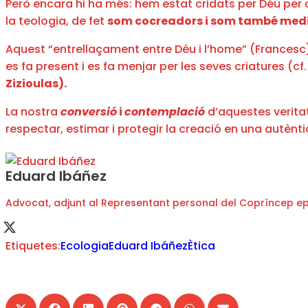
Però encara hi ha més: hem estat cridats per Déu per con
la teologia, de fet
som cocreadors i som també media
Aquest “entrellaçament entre Déu i l’home” (Francesc) s
es fa present i es fa menjar per les seves criatures (
Zizioulas).
La nostra
conversió
i
contemplació
d’aquestes verita
respectar, estimar i protegir la creació en una autèntic
Eduard Ibáñez
Advocat, adjunt al Representant personal del Copríncep epi
Etiquetes:
Ecologia
Eduard Ibáñez
Ètica