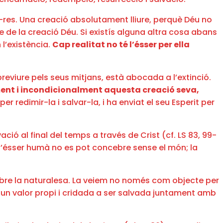
no-res. Una creació absolutament lliure, perquè Déu no
e de la creació Déu. Si existís alguna altra cosa abans
 l’existència.
Cap realitat no té l’ésser per ella
breviure pels seus mitjans, està abocada a l’extinció.
ent i incondicionalment aquesta creació seva,
er redimir-la i salvar-la, i ha enviat el seu Esperit per
vació al final del temps a través de Crist (cf. LS 83, 99-
è l’ésser humà no es pot concebre sense el món; la
bre la naturalesa. La veiem no només com objecte per
 un valor propi i cridada a ser salvada juntament amb