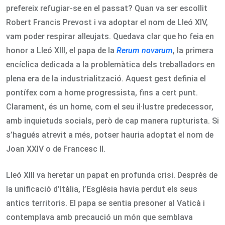
prefereix refugiar-se en el passat? Quan va ser escollit
Robert Francis Prevost i va adoptar el nom de Lleó XIV,
vam poder respirar alleujats. Quedava clar que ho feia en
honor a Lleó XIII, el papa de la
Rerum novarum
, la primera
encíclica dedicada a la problemàtica dels treballadors en
plena era de la industrialització. Aquest gest definia el
pontífex com a home progressista, fins a cert punt.
Clarament, és un home, com el seu il·lustre predecessor,
amb inquietuds socials, però de cap manera rupturista. Si
s’hagués atrevit a més, potser hauria adoptat el nom de
Joan XXIV o de Francesc II.
Lleó XIII va heretar un papat en profunda crisi. Després de
la unificació d’Itàlia, l’Església havia perdut els seus
antics territoris. El papa se sentia presoner al Vaticà i
contemplava amb precaució un món que semblava