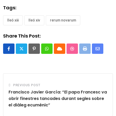
Tags:
lleó xiii
lleó xiv
rerum novarum
Share This Post:
Pinterest
Whatsapp
Cloud
StumbleUpon
Print
Share
via
Email
PREVIOUS POST
Francisco Javier García: “El papa Francesc va
obrir finestres tancades durant segles sobre
el diàleg ecumènic”