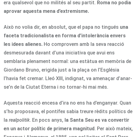
era qualsevol que no milités al seu partit.
Roma no podia
aprovar aquesta mena d’extremisme.
Això no volia dir, en absolut, que el papa no tingués
una
faceta tradicionalista en forma d’intolerància envers
les idees alienes.
Ho comprovem amb la seva reacció
desmesurada davant d’una iniciativa que avui ens
semblaria plenament normal: una estàtua en memòria de
Giordano Bruno, erigida just a la plaça on l’Església
l’havia fet cremar. Lleó XIII, indignat, va amenaçar d’anar-
se’n de la Ciutat Eterna i no tornar-hi mai més.
Aquesta reacció encesa d’ira no ens ha d’enganyar. Quan
s’ho proposava, el pontífex sabia treure rèdits polítics de
la
realpolitik
. En pocs anys,
la Santa Seu es va convertir
en un actor polític de primera magnitud
. Per això mateix,