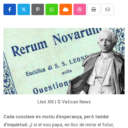
Pinterest
Whatsapp
Cloud
StumbleUpon
Print
Share
via
Email
Lleó XIII | © Vatican News
Cada conclave és motiu d’esperança, però també
d’inquietud.
¿I si el nou papa, en lloc de mirar el futur,