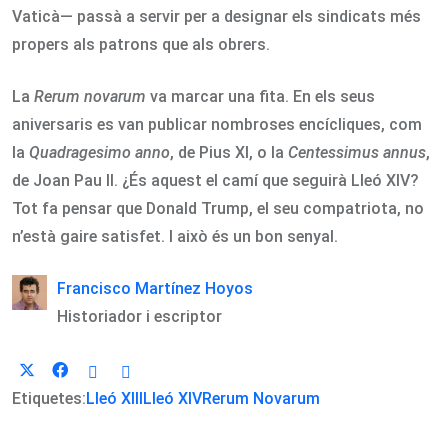
Vaticà— passà a servir per a designar els sindicats més
propers als patrons que als obrers.
La
Rerum novarum
va marcar una fita. En els seus
aniversaris es van publicar nombroses encícliques, com
la
Quadragesimo anno
, de Pius XI, o la
Centessimus annus
,
de Joan Pau II. ¿És aquest el camí que seguirà Lleó XIV?
Tot fa pensar que Donald Trump, el seu compatriota, no
n’està gaire satisfet. I això és un bon senyal.
Francisco Martínez Hoyos
Historiador i escriptor
Etiquetes:
Lleó XIII
Lleó XIV
Rerum Novarum