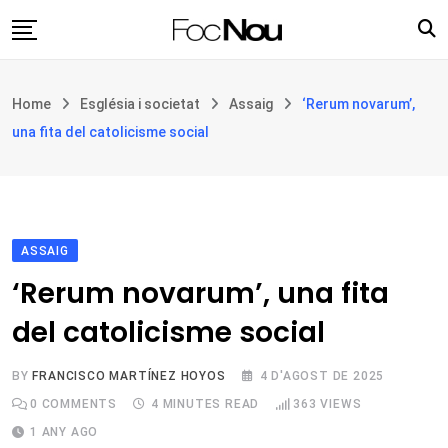
Skip
to
content
Església i societat
Home
Església i societat
Assaig
‘Rerum novarum’,
Filosofia i teologia
una fita del catolicisme social
Cultura
Intercultures
Opinió
ASSAIG
Botiga
‘Rerum novarum’, una fita
del catolicisme social
BY
FRANCISCO MARTÍNEZ HOYOS
4 D'AGOST DE 2025
0
COMMENTS
4 MINUTES READ
363
VIEWS
1 ANY AGO