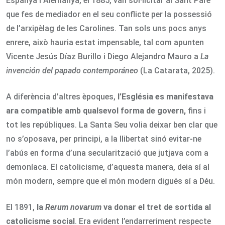
Espanya i Alemanya, el 1885, van sol·licitar al Sant Pare
que fes de mediador en el seu conflicte per la possessió
de l’arxipèlag de les Carolines. Tan sols uns pocs anys
enrere, això hauria estat impensable, tal com apunten
Vicente Jesús Díaz Burillo i Diego Alejandro Mauro a
La
invención del papado contemporáneo
(La Catarata, 2025).
A diferència d’altres èpoques,
l’Església es manifestava
ara compatible amb qualsevol forma de govern,
fins i
tot les repúbliques. La Santa Seu volia deixar ben clar que
no s’oposava, per principi, a la llibertat sinó evitar-ne
l’abús en forma d’una secularització que jutjava com a
demoníaca. El catolicisme, d’aquesta manera, deia sí al
món modern, sempre que el món modern digués sí a Déu.
El 1891,
la
Rerum novarum
va donar el tret de sortida al
catolicisme social
. Era evident l’endarreriment respecte