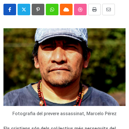
Pinterest
Whatsapp
Cloud
StumbleUpon
Print
Share
via
Email
Fotografia del prevere assassinat, Marcelo Pérez
Els cristians són dels col·lectius més perseguits del