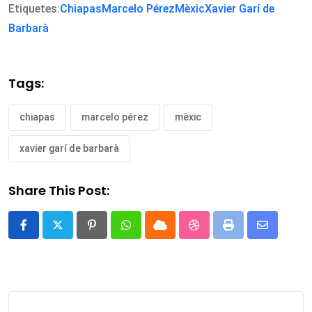
Etiquetes:
Chiapas
Marcelo Pérez
Mèxic
Xavier Garí de
Barbarà
Tags:
chiapas
marcelo pérez
mèxic
xavier garí de barbarà
Share This Post:
Pinterest
Whatsapp
Cloud
StumbleUpon
Print
Share
via
Email