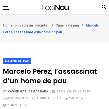
Skip
to
content
Església i societat
Home
Església i societat
Camins de pau
Marcelo
Filosofia i teologia
Pérez, l’assassinat d’un home de pau
Cultura
Intercultures
Opinió
CAMINS DE PAU
Botiga
Marcelo Pérez, l’assassinat
d’un home de pau
BY
XAVIER GARÍ DE BARBARÀ
31 DE GENER DE 2025
0
COMMENTS
1 MINUTE READ
249
VIEWS
2 ANYS AGO