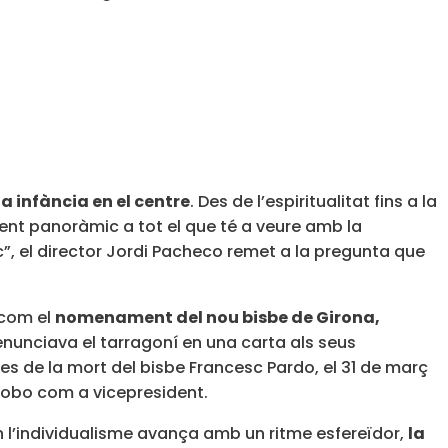
a infància en el centre
. Des de l’espiritualitat fins a la
t panoràmic a tot el que té a veure amb la
ic”, el director Jordi Pacheco remet a la pregunta que
 com el
nomenament del nou bisbe de Girona,
 enunciava el tarragoní en una carta als seus
s de la mort del bisbe Francesc Pardo, el 31 de març
 Cobo com a vicepresident.
on l’individualisme avança amb un ritme esfereïdor,
la