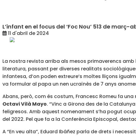
L’infant en el focus del ‘Foc Nou’ 513 de març-ab
11 d'abril de 2024
La nostra revista arriba als mesos primaverencs amb l
literatura, passant per diverses realitats sociològiqu
infantesa, d’on poden extreure’s moltes lliçons igualme
va formular al papa un nen ucraïnès de 7 anys anomen
Abans, però, com és costum, Francesc Romeu fa una re
Octavi Vilà Mayo
. “Vinc a Girona des de la Catalunya
feligresos. Amb aquest nomenament s’ha pogut ocupar 
del 2022. Pel que fa a la Conferència Episcopal, desta
A “En veu alta”, Eduard Ibáñez parla de drets i necess