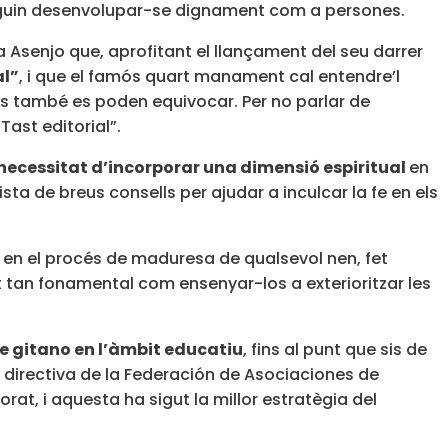
 puguin desenvolupar-se dignament com a persones.
icia Asenjo que, aprofitant el llançament del seu darrer
al”
, i que el famós quart manament cal entendre’l
es també es poden equivocar. Per no parlar de
Tast editorial”.
necessitat d’incorporar una dimensió espiritual
en
lista de breus consells per ajudar a inculcar la fe en els
 en el procés de maduresa de qualsevol nen, fet
et tan fonamental com ensenyar-los a exterioritzar les
le gitano en l’àmbit educatiu
, fins al punt que sis de
a directiva de la Federación de Asociaciones de
orat, i aquesta ha sigut la millor estratègia del