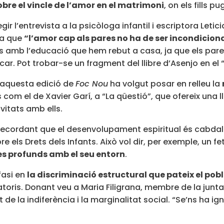
bre el vincle de l’amor en el matrimoni
, on els fills
legir l’entrevista a la psicòloga infantil i escriptora Let
da que
“l’amor cap als pares no ha de ser incondicion
ics amb l’educació que hem rebut a casa, ja que els par
r. Pot trobar-se un fragment del llibre d’Asenjo en el “
, aquesta edició de
Foc Nou
ha volgut posar en relleu la
s com el de Xavier Garí, a “La qüestió”, que ofereix una l
vitats amb ells.
recordant que el desenvolupament espiritual és cabdal
 els Drets dels Infants. Això vol dir, per exemple, un f
les profunds amb el seu entorn
.
fasi en
la discriminació estructural que pateix el pob
toris. Donant veu a Maria Filigrana, membre de la junt
de la indiferència i la marginalitat social. “Se’ns ha ign