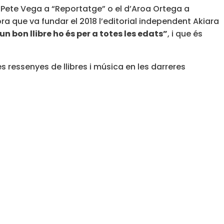
r Pete Vega a “Reportatge” o el d’Aroa Ortega a
dora que va fundar el 2018 l’editorial independent
Akiara
un bon llibre ho és per a totes les edats”
, i que és
s ressenyes de llibres i música en les darreres