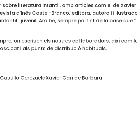
obre literatura infantil, amb articles com el de Xavie
revista d’Inês Castel-Branco, editora, autora i il·lustra
nfantil i juvenil. Ara bé, sempre partint de la base que
“
pre, on escriuen els nostres col·laboradors, així com le
iosc.cat
i als punts de distribució habituals.
 Castillo Cerezuela
Xavier Garí de Barbarà