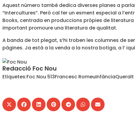
Aquest número també dedica diverses planes a parlar s
“Intercultures”. Però cal fer un esment especial a l’ent
Books
, centrada en produccions pròpies de literatura i
important promoure una literatura de qualitat.
A banda de tot plegat, s’hi troben les columnes de sem
pàgines. Ja està a la venda a la nostra
botiga
, a l’
iqu
Redacció Foc Nou
Etiquetes:
Foc Nou 513
Francesc Romeu
Infància
Queralt