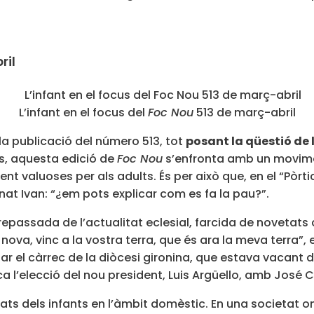
ril
L’infant en el focus del
Foc Nou
513 de març-abril
a publicació del número 513, tot
posant la qüestió de l
es, aquesta edició de
Foc Nou
s’enfronta amb un movimen
nt valuoses per als adults. És per això que, en el “Pòrt
at Ivan: “¿em pots explicar com es fa la pau?”.
passada de l’actualitat eclesial, farcida de novetats
 nova, vinc a la vostra terra, que és ara la meva terra”,
el càrrec de la diòcesi gironina, que estava vacant de
ca l’elecció del nou president, Luis Argüello, amb José
itats dels infants en l’àmbit domèstic. En una societat 