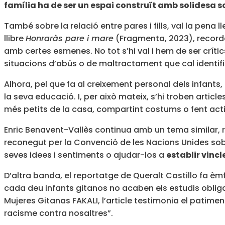
família ha de ser un espai construït amb solidesa so
També sobre la relació entre pares i fills, val la pena l
llibre
Honraràs pare i mare
(Fragmenta, 2023), recor
amb certes esmenes. No tot s’hi val i hem de ser crít
situacions d’abús o de maltractament que cal identifica
Alhora, pel que fa al creixement personal dels infants
la seva educació. I, per això mateix, s’hi troben article
més petits de la casa, compartint costums o fent acti
Enric Benavent-Vallès continua amb un tema similar, 
reconegut per la Convenció de les Nacions Unides sobre
seves idees i sentiments o ajudar-los a
establir vinc
D’altra banda, el reportatge de Queralt Castillo fa èm
cada deu infants gitanos no acaben els estudis obliga
Mujeres Gitanas FAKALI, l’article testimonia el patiment 
racisme contra nosaltres”.