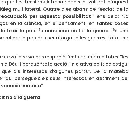
a que les tensions internacionals al voltant d’aquest
àleg multilateral. Quatre dies abans de l’esclat de la
reocupació per aquesta possibilitat
i ens deia: “La
ços en la ciència, en el pensament, en tantes coses
 teixir la pau. És campiona en fer la guerra. ¡És una
remi per la pau deu ser atorgat a les guerres: tota una
festava la seva preocupació fent una crida a totes “les
 Déu, i perquè “tota acció i iniciativa política estigui
 que als interessos d’algunes parts”. De la mateixa
 “qui persegueix els seus interessos en detriment del
a vocació humana”.
alt
no a la guerra
!