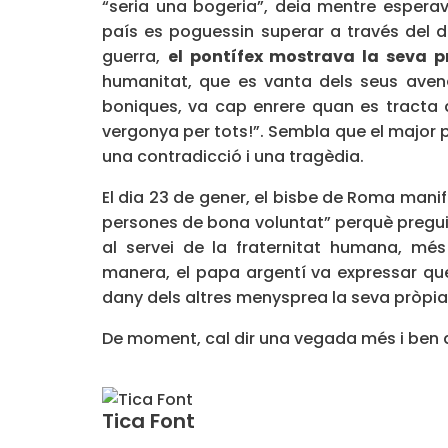
“seria una bogeria”, deia mentre esperav
país es poguessin superar a través del di
guerra,
el
pontífex mostrava la seva p
humanitat, que es vanta dels seus aven
boniques, va cap enrere quan es tracta de
vergonya per tots!”. Sembla que el major p
una contradicció i una tragèdia.
El dia 23 de gener, el bisbe de Roma mani
persones de bona voluntat” perquè preguin a
al servei de la fraternitat humana, més
manera, el papa argentí va expressar que
dany dels altres menysprea la seva pròpi
De moment, cal dir una vegada més i ben 
Tica Font