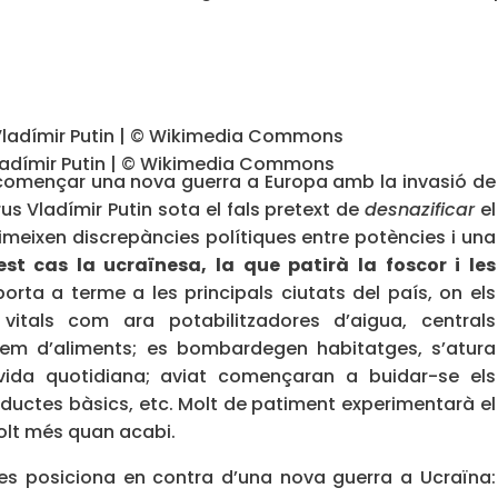
Vladímir Putin | © Wikimedia Commons
 començar una nova guerra a Europa amb la invasió de
s Vladímir Putin sota el fals pretext de
desnazificar
el
irimeixen discrepàncies polítiques entre potències i una
st cas la ucraïnesa, la que patirà la foscor i les
orta a terme a les principals ciutats del país, on els
vitals com ara potabilitzadores d’aigua, centrals
tzem d’aliments; es bombardegen habitatges, s’atura
a vida quotidiana; aviat començaran a buidar-se els
ductes bàsics, etc. Molt de patiment experimentarà el
molt més quan acabi.
es posiciona en contra d’una nova guerra a Ucraïna: