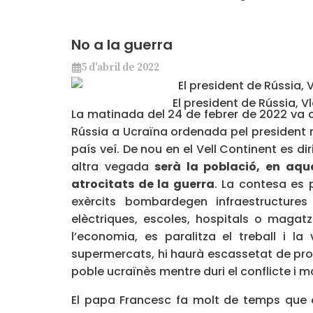
No a la guerra
5 d'abril de 2022
El president de Rússia, 
La matinada del 24 de febrer de 2022 va
Rússia a Ucraïna ordenada pel president ru
país veí. De nou en el Vell Continent es d
altra vegada
serà la població, en aque
atrocitats de la guerra
. La contesa es p
exèrcits bombardegen infraestructures 
elèctriques, escoles, hospitals o maga
l’economia, es paralitza el treball i l
supermercats, hi haurà escassetat de pro
poble ucraïnès mentre duri el conflicte i 
El papa Francesc fa molt de temps que 