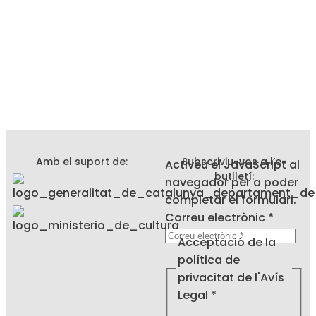
Amb el suport de:
Subscriviu-vos a l’e-
Activeu el JavaScript al
butlletí:
navegador per a poder
completar el formulari.
Correu
Correu electrònic
*
política
Acceptació de la
de
política de
privacitat de l'Avís
Legal
*