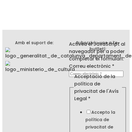
Amb el suport de:
Subscriviu-vos a l’e-
Activeu el JavaScript al
butlletí:
navegador per a poder
completar el formulari.
Correu electrònic
*
de
Acceptació de la
política
política de
Correu
privacitat de l'Avís
Legal
*
Accepto la
política de
privacitat de