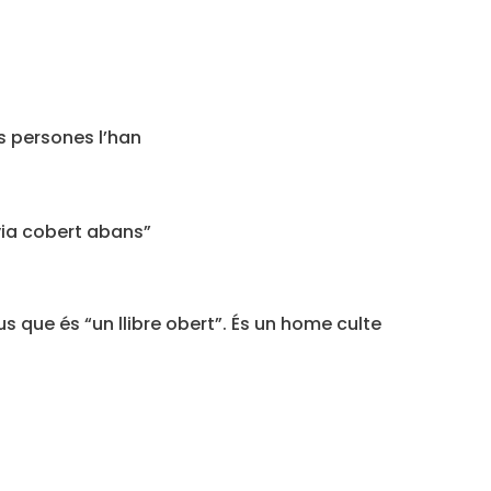
es persones l’han
via cobert abans”
s que és “un llibre obert”. És un home culte