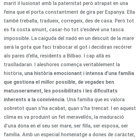
marit il·lusionat amb la paternitat però atrapat en una
feina que el porta constantment de gira per Espanya. Ella
també treballa, tradueix, corregeix, des de casa. Però tot
es fa costa amunt, casar-ho tot s’esdevé una tasca
impossible. La caiguda del nadó en un descuit de la mare
serà la gota que faci trabocar el got i decidiran recórrer
als pares d’ella, residents a Bilbao. I cap allà es
traslladaran. I aleshores comença veritablement la
història,
una història emocionant i intensa d’una família
que gestiona el millor possible, de vegades ben
matusserament, les possibilitats i les dificultats
inherents a la convivència
. Una família que es valora
sobretot quan s’ha acabat, quan s’ha trencat. I en aquest
clima es va produint un fet meravellós, la maduració
d’una dona en el seu ser mare, ser filla, ser esposa, ser
família. Amb un especial homenatge a dones de caràcter,