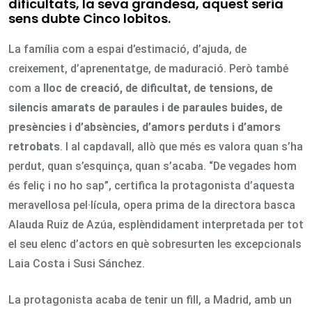
dificultats, la seva grandesa, aquest seria
sens dubte Cinco lobitos
.
La família com a espai d’estimació, d’ajuda, de
creixement, d’aprenentatge, de maduració. Però també
com a
lloc de creació, de dificultat, de tensions, de
silencis amarats de paraules i de paraules buides, de
presències i d’absències, d’amors perduts i d’amors
retrobats
. I al capdavall, allò que més es valora quan s’ha
perdut, quan s’esquinça, quan s’acaba. “De vegades hom
és feliç i no ho sap”, certifica la protagonista d’aquesta
meravellosa pel·lícula, opera prima de la directora basca
Alauda Ruiz de Azúa, esplèndidament interpretada per tot
el seu elenc d’actors en què sobresurten les excepcionals
Laia Costa i Susi Sánchez.
La protagonista acaba de tenir un fill, a Madrid, amb un