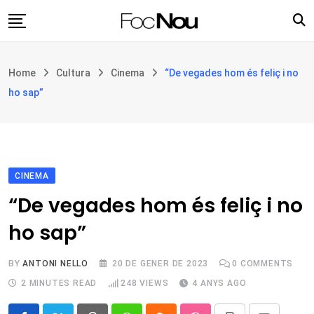
Skip
to
content
Església i societat
Home
Cultura
Cinema
“De vegades hom és feliç i no
Filosofia i teologia
ho sap”
Cultura
Intercultures
Opinió
CINEMA
Botiga
“De vegades hom és feliç i no
ho sap”
BY
ANTONI NELLO
20 DE GENER DE 2023
0
COMMENTS
2 MINUTES READ
248
VIEWS
4 ANYS AGO