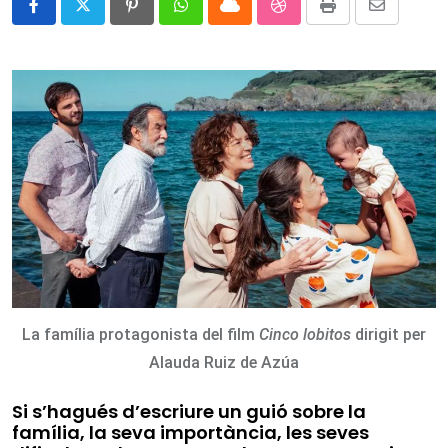
Pinterest
Whatsapp
Cloud
StumbleUpon
Print
Share
via
Email
La família protagonista del film
Cinco lobitos
dirigit per
Alauda Ruiz de Azúa
Si s’hagués d’escriure un guió sobre la
família, la seva importància, les seves