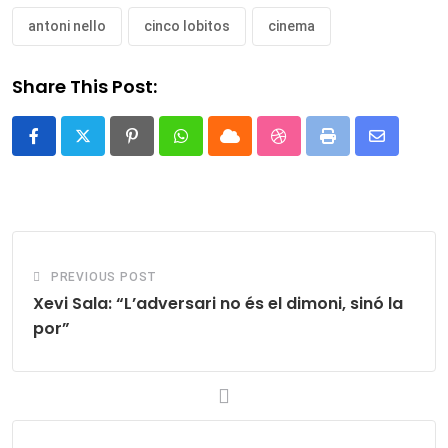
antoni nello
cinco lobitos
cinema
Share This Post:
Pinterest
Whatsapp
Cloud
StumbleUpon
Print
Share
via
Email
PREVIOUS POST
Xevi Sala: “L’adversari no és el dimoni, sinó la
por”