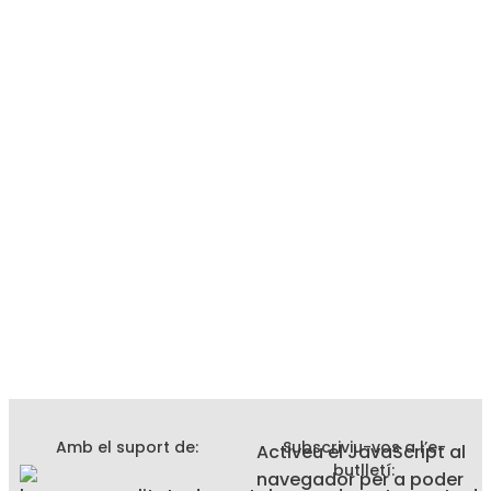
Amb el suport de:
Subscriviu-vos a l’e-
Activeu el JavaScript al
butlletí:
navegador per a poder