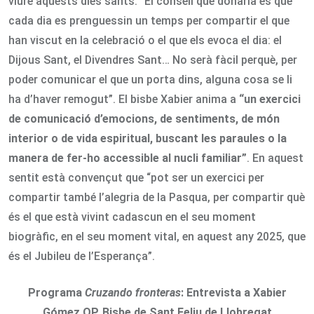
viure aquests dies sants: “El consell que donaria és que
cada dia es prenguessin un temps per compartir el que
han viscut en la celebració o el que els evoca el dia: el
Dijous Sant, el Divendres Sant… No serà fàcil perquè, per
poder comunicar el que un porta dins, alguna cosa se li
ha d’haver remogut”. El bisbe Xabier anima a
“un exercici
de comunicació d’emocions, de sentiments, de món
interior o de vida espiritual, buscant les paraules o la
manera de fer-ho accessible al nucli familiar”
. En aquest
sentit està convençut que “pot ser un exercici per
compartir també l’alegria de la Pasqua, per compartir què
és el que està vivint cadascun en el seu moment
biogràfic, en el seu moment vital, en aquest any 2025, que
és el Jubileu de l’Esperança”.
Programa
Cruzando fronteras
: Entrevista a Xabier
Gómez OP, Bisbe de Sant Feliu de Llobregat