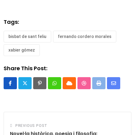
Tags:
bisbat de sant feliu
fernando cordero morales
xabier gómez
Share This Post:
Pinterest
Whatsapp
Cloud
StumbleUpon
Print
Share
via
Email
PREVIOUS POST
Novel·la històrica, poesia i filosofia: