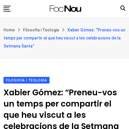
Skip
to
content
Església i societat
Home
Filosofia i Teologia
Xabier Gómez: “Preneu-vos un
Filosofia i teologia
temps per compartir el que heu viscut a les celebracions de la
Cultura
Setmana Santa”
Intercultures
Opinió
Botiga
FILOSOFIA I TEOLOGIA
Xabier Gómez: “Preneu-vos
un temps per compartir el
que heu viscut a les
celebracions de la Setmana