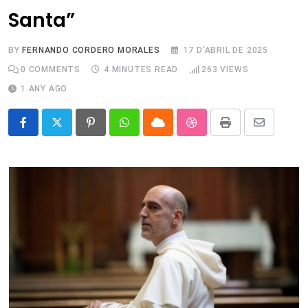
Santa”
BY
FERNANDO CORDERO MORALES
17 D'ABRIL DE 2025
0
COMMENTS
4 MINUTES READ
263
VIEWS
1 ANY AGO
Pinterest
Whatsapp
Cloud
StumbleUpon
Print
Share
via
Email