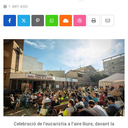
1 ANY AGO
Pinterest
Whatsapp
Cloud
StumbleUpon
Print
Share
via
Email
Celebració de l'eucaristia a l'aire lliure, davant la