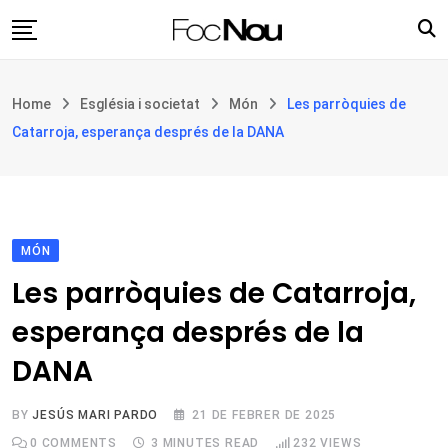
Skip
to
content
Església i societat
Home
Església i societat
Món
Les parròquies de
Filosofia i teologia
Catarroja, esperança després de la DANA
Cultura
Intercultures
Opinió
MÓN
Botiga
Les parròquies de Catarroja,
esperança després de la
DANA
BY
JESÚS MARI PARDO
21 DE FEBRER DE 2025
0
COMMENTS
3 MINUTES READ
232
VIEWS