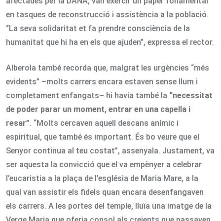
afectades per la DANA, van exercir un paper fonamental
en tasques de reconstrucció i assistència a la població.
“La seva solidaritat et fa prendre consciència de la
humanitat que hi ha en els que ajuden”, expressa el rector.
Alberola també recorda que, malgrat les urgències “més
evidents” –molts carrers encara estaven sense llum i
completament enfangats– hi havia també la
“necessitat
de poder parar un moment, entrar en una capella i
resar”
. “Molts cercaven aquell descans anímic i
espiritual, que també és important. És bo veure que el
Senyor continua al teu costat”, assenyala. Justament, va
ser aquesta la convicció que el va empènyer a celebrar
l’eucaristia a la plaça de l’església de Maria Mare, a la
qual van assistir els fidels quan encara desenfangaven
els carrers. A les portes del temple, lluïa una imatge de la
Verge Maria que oferia consol als creients que passaven.