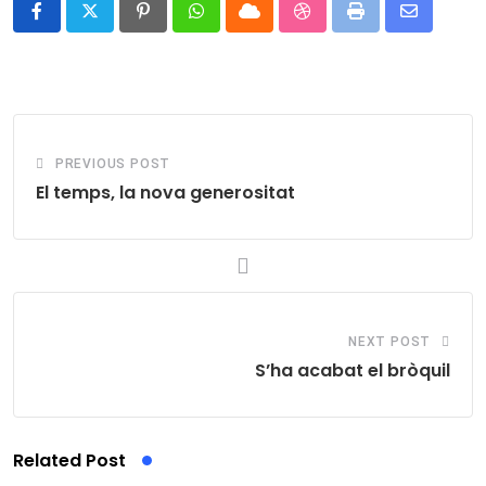
Pinterest
Whatsapp
Cloud
StumbleUpon
Print
Share
via
Email
PREVIOUS POST
El temps, la nova generositat
NEXT POST
S’ha acabat el bròquil
Related Post