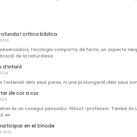
ofunda i crítica bíblica
 2024
 observadors, l’ecologia comporta, de facto, un aspecte neo
ització de la naturalesa
 d’infant
 2024
és l’extensió dels seus pares, ni una prolongació dels seus so
lar de cor a cor
2024
inas és un conegut pensador, filòsof i professor. També és 
lò en
participar en el Sínode
de 2023