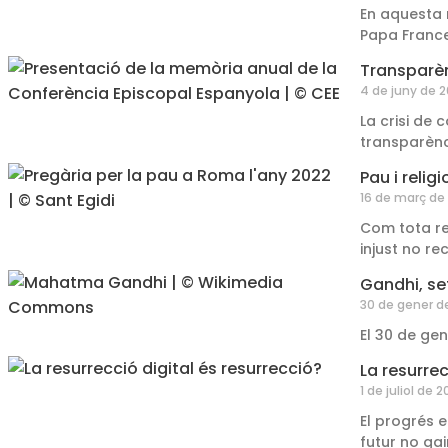
En aquesta 
Papa France
Transparèn
4 de juny de 
La crisi de
transparènc
Pau i relig
16 de març de
Com tota rea
injust no re
Gandhi, se
30 de gener d
El 30 de gen
La resurrec
1 de juliol de 2
El progrés e
futur no gai