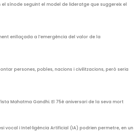
 el sínode seguint el model de lideratge que suggereix el
ment enllaçada a l’emergència del valor de la
ntar persones, pobles, nacions i civilitzacions, però seria
ifista Mahatma Gandhi. El 75è aniversari de la seva mort
 vocal i Intel·ligència Artificial (IA) podrien permetre, en un