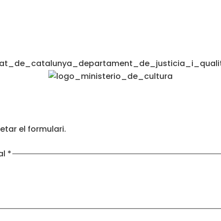
tar el formulari.
al
*