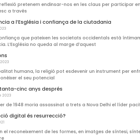
reflexió pretenem endinsar-nos en les claus per participar en
sc a través
cia a l’Església i confiança de la ciutadania
2023
 confiança que pateixen les societats occidentals està íntima
ia. L’Església no queda al marge d’aquest
ions
 2023
litat humana, la religió pot esdevenir un instrument per enfro
conèixer el seu potencial
tanta-cinc anys després
e 2023
er de 1948 moria assassinat a trets a Nova Delhi el líder pac
ció digital és resurrecció?
021
n el reconeixement de les formes, en imatges de síntesi, síntesi
re