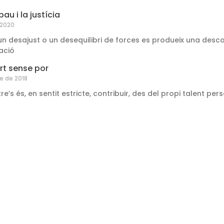
pau i la justícia
 2020
n desajust o un desequilibri de forces es produeix una descom
ació
rt sense por
e de 2018
s és, en sentit estricte, contribuir, des del propi talent pers