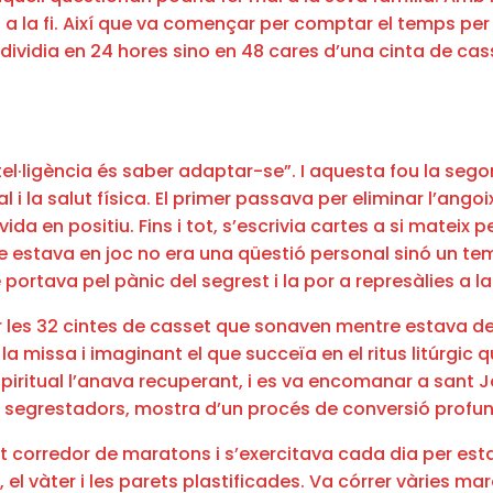
i a la fi. Així que va començar per comptar el temps per
 dividia en 24 hores sino en 48 cares d’una cinta de casse
el·ligència és saber adaptar-se”. I aquesta fou la segon
l i la salut física. El primer passava per eliminar l’angoi
da en positiu. Fins i tot, s’escrivia cartes a si mateix 
que estava en joc no era una qüestió personal sinó un tem
portava pel pànic del segrest i la por a represàlies a la
tzar les 32 cintes de casset que sonaven mentre estava d
a missa i imaginant el que succeïa en el ritus litúrgic 
iritual l’anava recuperant, i es va encomanar a sant Jos
s segrestadors, mostra d’un procés de conversió profun
onat corredor de maratons i s’exercitava cada dia per e
ja, el vàter i les parets plastificades. Va córrer vàries m