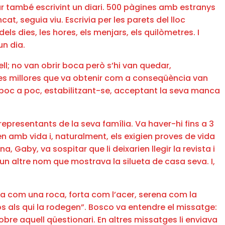
tar també escrivint un diari. 500 pàgines amb estranys
t, seguia viu. Escrivia per les parets del lloc
ls dies, les hores, els menjars, els quilòmetres. I
un dia.
ll; no van obrir boca però s’hi van quedar,
 Les millores que va obtenir com a conseqüència van
 poc a poc, estabilitzant-se, acceptant la seva manca
representants de la seva família. Va haver-hi fins a 3
en amb vida i, naturalment, els exigien proves de vida
na, Gaby, va sospitar que li deixarien llegir la revista i
un altre nom que mostrava la silueta de casa seva. I,
rma com una roca, forta com l’acer, serena com la
os als qui la rodegen”. Bosco va entendre el missatge:
re aquell qüestionari. En altres missatges li enviava