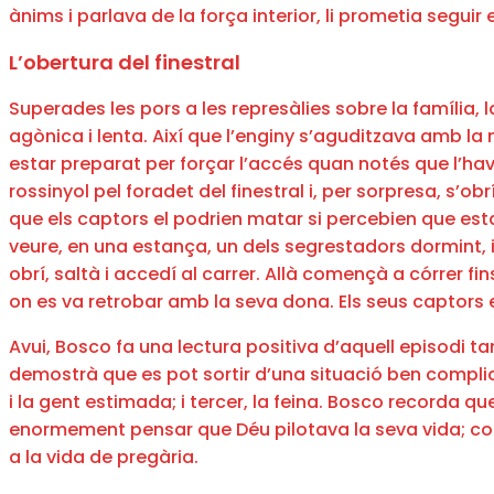
ànims i parlava de la força interior, li prometia segui
L’obertura del finestral
Superades les pors a les represàlies sobre la família,
agònica i lenta. Així que l’enginy s’aguditzava amb la n
estar preparat per forçar l’accés quan notés que l’havi
rossinyol pel foradet del finestral i, per sorpresa, s’o
que els captors el podrien matar si percebien que esta
veure, en una estança, un dels segrestadors dormint, i
obrí, saltà i accedí al carrer. Allà començà a córrer f
on es va retrobar amb la seva dona. Els seus captors e
Avui, Bosco fa una lectura positiva d’aquell episodi tan 
demostrà que es pot sortir d’una situació ben complicad
i la gent estimada; i tercer, la feina. Bosco recorda 
enormement pensar que Déu pilotava la seva vida; comp
a la vida de pregària.