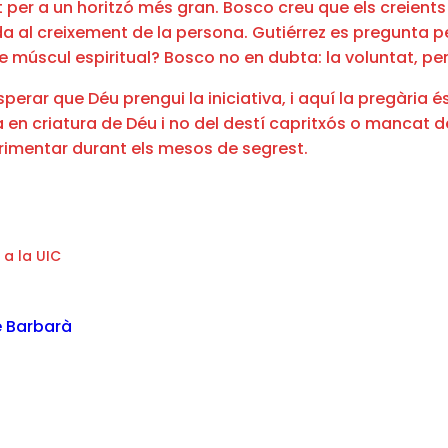
ment per a un horitzó més gran. Bosco creu que els crei
da al creixement de la persona. Gutiérrez es pregunta p
ble múscul espiritual? Bosco no en dubta: la voluntat, p
sperar que Déu prengui la iniciativa, i aquí la pregària 
a en criatura de Déu i no del destí capritxós o mancat de
erimentar durant els mesos de segrest.
 a la UIC
e Barbarà