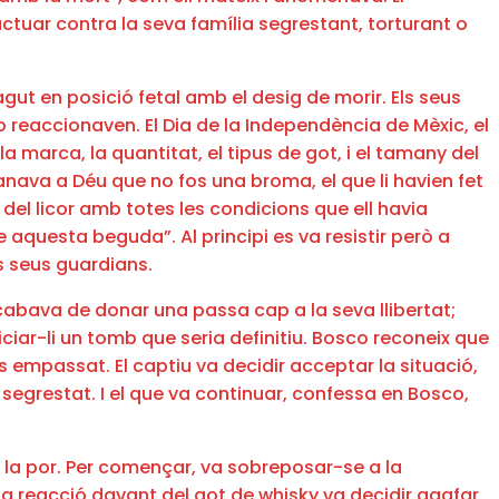
ctuar contra la seva família segrestant, torturant o
gut en posició fetal amb el desig de morir. Els seus
 reaccionaven. El Dia de la Independència de Mèxic, el
 marca, la quantitat, el tipus de got, i el tamany del
emanava a Déu que no fos una broma, el que li havien fet
 del licor amb totes les condicions que ell havia
me aquesta beguda”. Al principi es va resistir però a
ls seus guardians.
acabava de donar una passa cap a la seva llibertat;
iciar-li un tomb que seria definitiu. Bosco reconeix que
és empassat. El captiu va decidir acceptar la situació,
 segrestat. I el que va continuar, confessa en Bosco,
 la por. Per començar, va sobreposar-se a la
b la reacció davant del got de whisky va decidir agafar