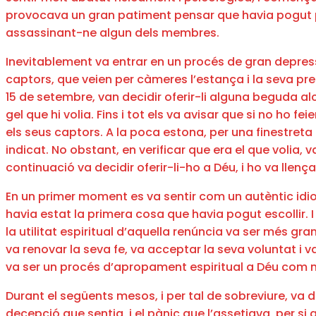
provocava un gran patiment pensar que havia pogut pos
assassinant-ne algun dels membres.
Inevitablement va entrar en un procés de gran depressi
captors, que veien per càmeres l’estança i la seva pre
15 de setembre, van decidir oferir-li alguna beguda alc
gel que hi volia. Fins i tot els va avisar que si no ho
els seus captors. A la poca estona, per una finestreta p
indicat. No obstant, en verificar que era el que volia, v
continuació va decidir oferir-li-ho a Déu, i ho va llen
En un primer moment es va sentir com un autèntic idio
havia estat la primera cosa que havia pogut escollir. I
la utilitat espiritual d’aquella renúncia va ser més gr
va renovar la seva fe, va acceptar la seva voluntat i v
va ser un procés d’apropament espiritual a Déu com ma
Durant el següents mesos, i per tal de sobreviure, v
decepció que sentia, i el pànic que l’assetjava, per si