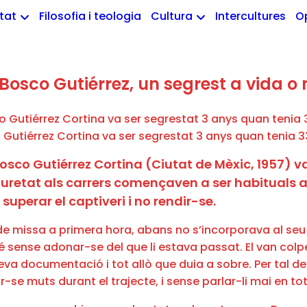
etat
Filosofia i teologia
Cultura
Intercultures
O
Bosco Gutiérrez, un segrest a vida o
Gutiérrez Cortina va ser segrestat 3 anys quan tenia 
osco Gutiérrez Cortina (Ciutat de Mèxic, 1957) va
seguretat als carrers començaven a ser habituals 
superar el captiveri i no rendir-se.
de missa a primera hora, abans no s’incorporava al seu l
é sense adonar-se del que li estava passat. El van colpeja
 seva documentació i tot allò que duia a sobre. Per tal de
-se muts durant el trajecte, i sense parlar-li mai en to