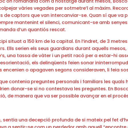
 lloc on romandria com a hostatge durant mesos, Bosco 
 colpejar vàries vegades per sotmetre’l al màxim. Recor
rups de captors que van intercanviar-se. Quan sí que va
ò sempre mantenint el silenci, comunicant-se amb senyes
emanda d’un quantiós rescat.
i situat a 150 km de la capital. En l’indret, de 3 metres
. Ells serien els seus guardians durant aquells mesos, 
’s, una tassa de vàter i un petit racó per a estar-hi ass
desorientació, els delinqüents feien sonar ininterrom
cenien o apagaven segons consideraven, li feia sospitar
i que contenia preguntes personals i familiars les qual
rien donar-se si no contestava les preguntes. En Bosco 
ió, de manera que va ser possible avançar en el procés
ls, sentia una decepció profunda de si mateix pel fet d’h
çava a sentir-se com un perdedor amb aquell “encontre 