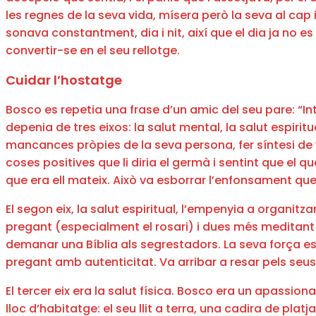
les regnes de la seva vida, mísera però la seva al cap 
sonava constantment, dia i nit, així que el dia ja no es
convertir-se en el seu rellotge.
Cuidar l’hostatge
Bosco es repetia una frase d’un amic del seu pare: “Int
depenia de tres eixos: la salut mental, la salut espiritua
mancances pròpies de la seva persona, fer síntesi de vi
coses positives que li diria el germà i sentint que el 
que era ell mateix. Això va esborrar l’enfonsament que 
El segon eix, la salut espiritual, l’empenyia a organi
pregant (especialment el rosari) i dues més meditant l
demanar una Bíblia als segrestadors. La seva força esp
pregant amb autenticitat. Va arribar a resar pels seu
El tercer eix era la salut física. Bosco era un apassi
lloc d’habitatge: el seu llit a terra, una cadira de plat