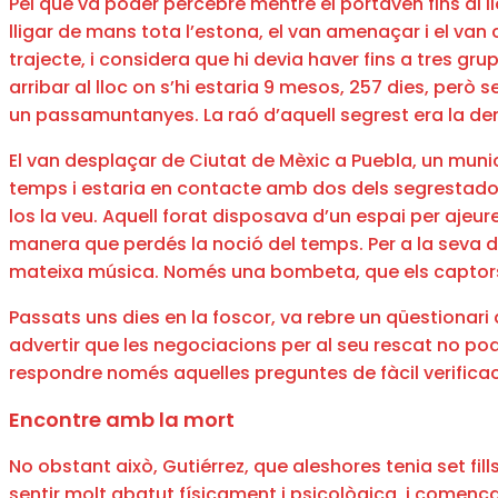
Pel que va poder percebre mentre el portaven fins al
lligar de mans tota l’estona, el van amenaçar i el van
trajecte, i considera que hi devia haver fins a tres g
arribar al lloc on s’hi estaria 9 mesos, 257 dies, per
un passamuntanyes. La raó d’aquell segrest era la d
El van desplaçar de Ciutat de Mèxic a Puebla, un municip
temps i estaria en contacte amb dos dels segrestadors
los la veu. Aquell forat disposava d’un espai per ajeure
manera que perdés la noció del temps. Per a la seva 
mateixa música. Només una bombeta, que els captors en
Passats uns dies en la foscor, va rebre un qüestionar
advertir que les negociacions per al seu rescat no pod
respondre només aquelles preguntes de fàcil verificac
Encontre amb la mort
No obstant això, Gutiérrez, que aleshores tenia set fil
sentir molt abatut físicament i psicològica, i comen