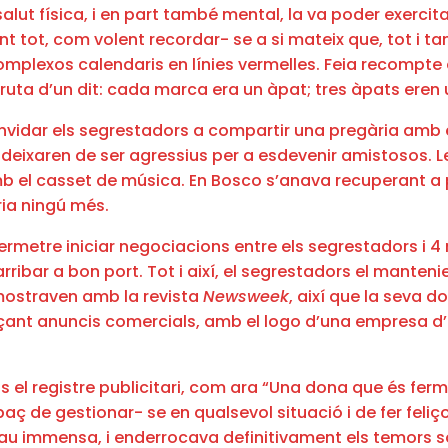
salut física, i en part també mental, la va poder exerci
tot, com volent recordar- se a si mateix que, tot i tanca
mplexos calendaris en línies vermelles. Feia recompte de
ta d’un dit: cada marca era un àpat; tres àpats eren 
convidar els segrestadors a compartir una pregària amb e
: deixaren de ser agressius per a esdevenir amistosos.
amb el casset de música. En Bosco s’anava recuperant a
aria ningú més.
ermetre iniciar negociacions entre els segrestadors i 4 
ribar a bon port. Tot i així, el segrestadors el manteni
 mostraven amb la revista
Newsweek
, així que la seva do
ançant anuncis comercials, amb el logo d’una empresa d’
ns el registre publicitari, com ara “Una dona que és fe
aç de gestionar- se en qualsevol situació i de fer feliç
au immensa, i enderrocava definitivament els temors sob