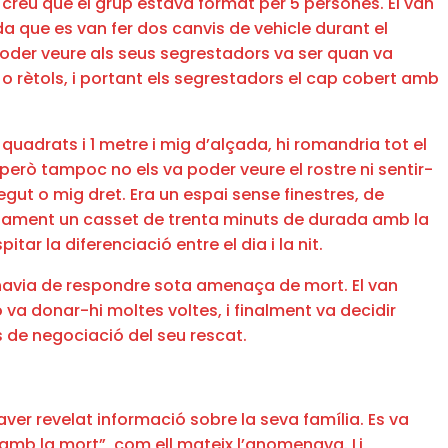
creu que el grup estava format per 5 persones. El van
da que es van fer dos canvis de vehicle durant el
 poder veure als seus segrestadors va ser quan va
 o rètols, i portant els segrestadors el cap cobert amb
 quadrats i 1 metre i mig d’alçada, hi romandria tot el
però tampoc no els va poder veure el rostre ni sentir-
egut o mig dret. Era un espai sense finestres, de
pudament un casset de trenta minuts de durada amb la
 la diferenciació entre el dia i la nit.
s havia de respondre sota amenaça de mort. El van
va donar-hi moltes voltes, i finalment va decidir
 de negociació del seu rescat.
aver revelat informació sobre la seva família. Es va
amb la mort”, com ell mateix l’anomenava. Li