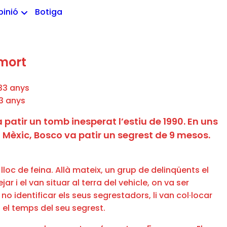
pinió
Botiga
 mort
33 anys
 patir un tomb inesperat l’estiu de 1990. En uns
a Mèxic, Bosco va patir un segrest de 9 mesos.
loc de feina. Allà mateix, un grup de delinqüents el
r i el van situar al terra del vehicle, on va ser
 no identificar els seus segrestadors, li van col·locar
t el temps del seu segrest.