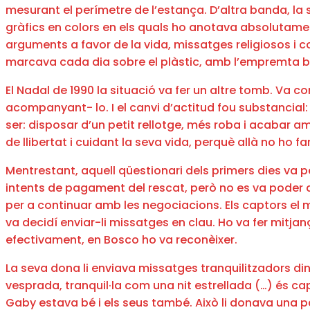
mesurant el perímetre de l’estança. D’altra banda, la 
gràfics en colors en els quals ho anotava absolutament 
arguments a favor de la vida, missatges religiosos i co
marcava cada dia sobre el plàstic, amb l’empremta bru
El Nadal de 1990 la situació va fer un altre tomb. Va 
acompanyant- lo. I el canvi d’actitud fou substancial
ser: disposar d’un petit rellotge, més roba i acabar 
de llibertat i cuidant la seva vida, perquè allà no ho f
Mentrestant, aquell qüestionari dels primers dies va p
intents de pagament del rescat, però no es va poder ar
per a continuar amb les negociacions. Els captors el
va decidí enviar-li missatges en clau. Ho va fer mitj
efectivament, en Bosco ho va reconèixer.
La seva dona li enviava missatges tranquilitzadors di
vesprada, tranquil·la com una nit estrellada (…) és cap
Gaby estava bé i els seus també. Això li donava una p