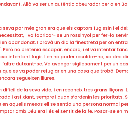
r endavant. Allò va ser un autèntic abeurador per a en B
 la seva por més gran era que els captors fugissin i el
ecessitat, i va fabricar- se un rossinyol per fer-lo serv
en abandonat. I provà un dia la finestreta per on entrav
brí. Però no pretenia escapar, encara, i el va intentar ta
va intentant fugir. I en no poder resoldre-ho, va decidi
 l’altre dutxant-se. Va avançar sigilosament per un pass
ins que es va poder refugiar en una casa que trobà. Dema
ncara segueixen lliures.
difícil de la seva vida, i en reconeix tres grans lliçons.
a i asfixiant, sempre i quan s’ordenin les prioritats. Se
que en aquells mesos ell se sentia una persona normal pe
tar amb Déu era i és el sentit de la fe. Posar-se en m