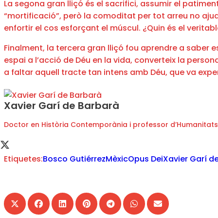
La segona gran lliçó és el sacrifici, assumir el pati
“mortificació”, però la comoditat per tot arreu no aju
enfortir el cos esforçant el múscul. ¿Quin és el verita
Finalment, la tercera gran lliçó fou aprendre a saber e
espai a l’acció de Déu en la vida, converteix la person
a faltar aquell tracte tan intens amb Déu, que va exp
Xavier Garí de Barbarà
Doctor en Història Contemporània i professor d’Humanitats
Etiquetes:
Bosco Gutiérrez
Mèxic
Opus Dei
Xavier Garí d