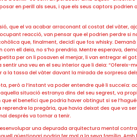
ar en perill als seus, i que els seus captors podrien a
ó, que el va acabar arraconant al costat del vàter, aja
ocupant reacció, van pensar que el podrien perdre si no
ohòlica que, finalment, decidí que fos whisky. Demanà la
 feien com ell deia, no s’ho prendria. Mentre esperava, d
etita per on li posaven el menjar, li van entregar el got
a sentir una veu en el seu interior que li deia: “Ofereix-
çar a la tassa del vàter davant la mirada de sorpresa de
ta, però a l’instant va poder entendre què li succeïa: 
 aquella situació estranya dins del seu segrest, va prop
an que el benefici que podria haver obtingut si se l’hagu
a reprendre la pregària, que havia deixat des que va ser
i després va tornar a tenir.
a desenvolupar una depurada arquitectura mental contra
 aquell qüestionari podria fer mal a la seva família. Am