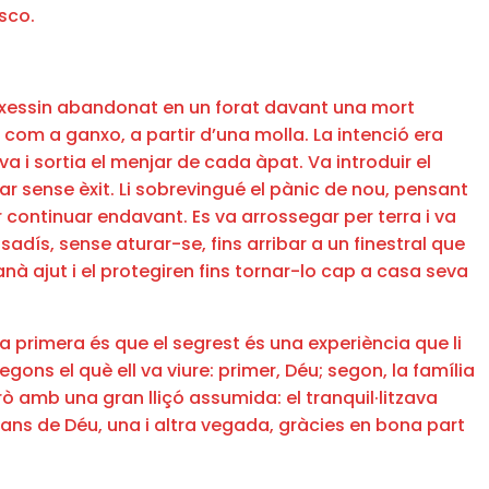
osco.
 deixessin abandonat en un forat davant una mort
ir com a ganxo, a partir d’una molla. La intenció era
a i sortia el menjar de cada àpat. Va introduir el
ncar sense èxit. Li sobrevingué el pànic de nou, pensant
r continuar endavant. Es va arrossegar per terra i va
adís, sense aturar-se, fins arribar a un finestral que
nà ajut i el protegiren fins tornar-lo cap a casa seva
 La primera és que el segrest és una experiència que li
gons el què ell va viure: primer, Déu; segon, la família
rò amb una gran lliçó assumida: el tranquil·litzava
ans de Déu, una i altra vegada, gràcies en bona part