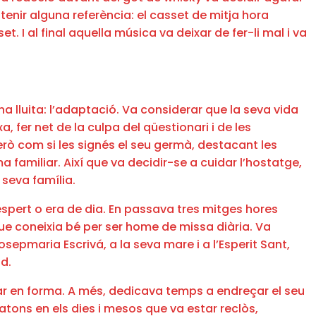
 tenir alguna referència: el casset de mitja hora
t. I al final aquella música va deixar de fer-li mal i va
a lluita: l’adaptació. Va considerar que la seva vida
xa, fer net de la culpa del qüestionari i de les
però com si les signés el seu germà, destacant les
a familiar. Així que va decidir-se a cuidar l’hostatge,
 seva família.
espert o era de dia. En passava tres mitges hores
que coneixia bé per ser home de missa diària. Va
epmaria Escrivá, a la seva mare i a l’Esperit Sant,
d.
star en forma. A més, dedicava temps a endreçar el seu
aratons en els dies i mesos que va estar reclòs,