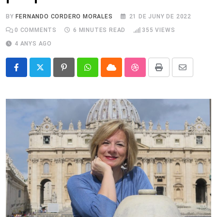
BY
FERNANDO CORDERO MORALES
21 DE JUNY DE 2022
0
COMMENTS
6 MINUTES READ
355
VIEWS
4 ANYS AGO
Pinterest
Whatsapp
Cloud
StumbleUpon
Print
Share
via
Email