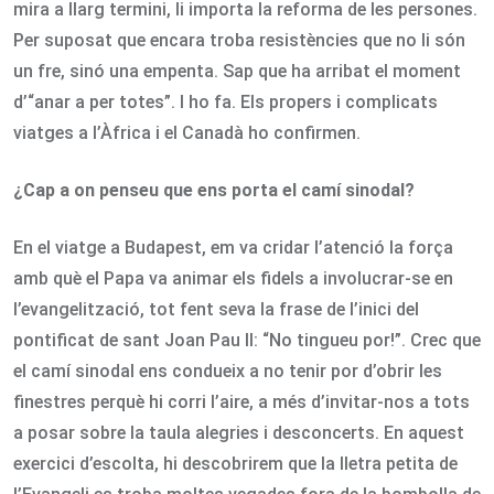
mira a llarg termini, li importa la reforma de les persones.
Per suposat que encara troba resistències que no li són
un fre, sinó una empenta. Sap que ha arribat el moment
d’“anar a per totes”. I ho fa. Els propers i complicats
viatges a l’Àfrica i el Canadà ho confirmen.
¿Cap a on penseu que ens porta el camí sinodal?
En el viatge a Budapest, em va cridar l’atenció la força
amb què el Papa va animar els fidels a involucrar-se en
l’evangelització, tot fent seva la frase de l’inici del
pontificat de sant Joan Pau II: “No tingueu por!”. Crec que
el camí sinodal ens condueix a no tenir por d’obrir les
finestres perquè hi corri l’aire, a més d’invitar-nos a tots
a posar sobre la taula alegries i desconcerts. En aquest
exercici d’escolta, hi descobrirem que la lletra petita de