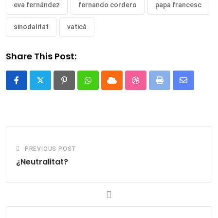
eva fernández
fernando cordero
papa francesc
sinodalitat
vaticà
Share This Post:
Pinterest
Whatsapp
Cloud
StumbleUpon
Print
Share
via
Email
PREVIOUS POST
¿Neutralitat?