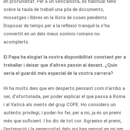
en profunditat. Per a un vaticanista, és habitual tenir
sobre la taula de treball una pila de documents,
missatges i llibres en la llista de coses pendents.
Disposar de temps per a la reflexió tranquil·la s’ha
convertit en un dels meus somnis romans no
acomplerts.
El Papa ha elogiat la vostra disponibilitat constant per a
treballar i deixar que d’altres passin al davant. ¿Quin
seria el guardó més especial de la vostra carrera?
Hi ha molts dies que em desperto pensant com n’arribo a
ser, d’afortunada, per poder explicar el que passa a Roma
i al Vaticà als oients del grup COPE. Ho considero un
autèntic privilegi; i poder-ho fer, per a mi, ja és un premi
més que suficient. I ho dic de tot cor. Agraeixo el premi,
l’estimació i la generositat dels qui han pensat en mi per