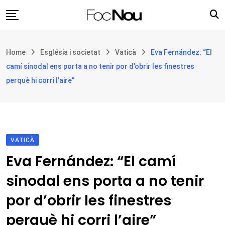
Skip
to
content
Església i societat
Home
Església i societat
Vaticà
Eva Fernández: “El
Filosofia i teologia
camí sinodal ens porta a no tenir por d’obrir les finestres
Cultura
perquè hi corri l’aire”
Intercultures
Opinió
Botiga
VATICÀ
Eva Fernández: “El camí
sinodal ens porta a no tenir
por d’obrir les finestres
perquè hi corri l’aire”