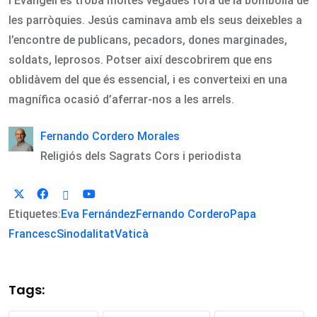
l’Evangeli es troba moltes vegades fora de la bombolla de
les parròquies. Jesús caminava amb els seus deixebles a
l’encontre de publicans, pecadors, dones marginades,
soldats, leprosos. Potser així descobrirem que ens
oblidàvem del que és essencial, i es converteixi en una
magnífica ocasió d’aferrar-nos a les arrels.
Fernando Cordero Morales
Religiós dels Sagrats Cors i periodista
Etiquetes:
Eva Fernández
Fernando Cordero
Papa
Francesc
Sinodalitat
Vaticà
Tags: