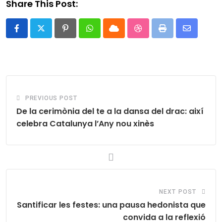
Share This Post:
Pinterest
Whatsapp
Cloud
StumbleUpon
Print
Share
via
Email
PREVIOUS POST
De la cerimònia del te a la dansa del drac: així
celebra Catalunya l’Any nou xinès
NEXT POST
Santificar les festes: una pausa hedonista que
convida a la reflexió