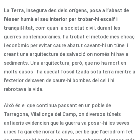
La Terra, insegura des dels orígens, posa a l’abast de
l’ésser humà el seu interior per trobar-hi escalf i
tranquil·litat,
com quan la societat civil, durant les
guerres contemporànies, ha trobat el mètode més eficaç
i econòmic per evitar caure abatut cavant-hi un túnel i
creant una arquitectura de salvació on només hi havia
sediments. Una arquitectura, però, que no ha mort en
molts casos i ha quedat fossilitzada sota terra mentre a
l’exterior deixaven de caure-hi bombes del cel i hi
rebrotava la vida.
Això és el que continua passant en un poble de
Tarragona, Vilallonga del Camp, on diversos túnels
antiaeris evidencien que la guerra va posar-hi les seves
urpes fa gairebé noranta anys, per bé que l’aeròdrom fet