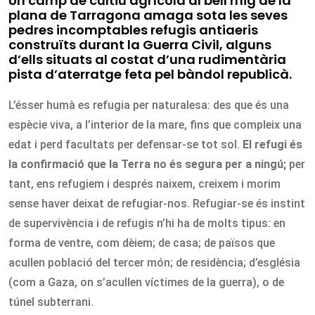
Un camp de cultiu agrícola al bell mig de la
plana de Tarragona amaga sota les seves
pedres incomptables refugis antiaeris
construïts durant la Guerra Civil, alguns
d’ells situats al costat d’una rudimentària
pista d’aterratge feta pel bàndol republicà.
L’ésser humà es refugia per naturalesa: des que és una
espècie viva, a l’interior de la mare, fins que compleix una
edat i perd facultats per defensar-se tot sol.
El refugi és
la confirmació que la Terra no és segura per a ningú;
per
tant, ens refugiem i després naixem, creixem i morim
sense haver deixat de refugiar-nos. Refugiar-se és instint
de supervivència i de refugis n’hi ha de molts tipus: en
forma de ventre, com dèiem; de casa; de països que
acullen població del tercer món; de residència; d’església
(com a Gaza, on s’acullen víctimes de la guerra), o de
túnel subterrani.