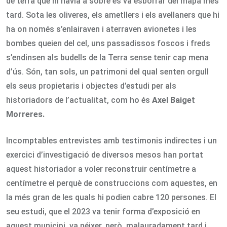
de terra que hi havia a sobre es va esborrar del mapa més
tard. Sota les oliveres, els ametllers i els avellaners que hi
ha on només s’enlairaven i aterraven avionetes i les
bombes queien del cel, uns passadissos foscos i freds
s’endinsen als budells de la Terra sense tenir cap mena
d’ús. Són, tan sols, un patrimoni del qual senten orgull
els seus propietaris i objectes d’estudi per als
historiadors de l’actualitat, com ho és
Axel Baiget
Morreres.
Incomptables entrevistes amb testimonis indirectes i un
exercici d’investigació de diversos mesos han portat
aquest historiador a voler reconstruir centímetre a
centímetre el perquè de construccions com aquestes, en
la més gran de les quals hi podien cabre 120 persones. El
seu estudi, que el 2023 va tenir forma d’exposició en
aquest municipi, va néixer, però, malauradament tard i